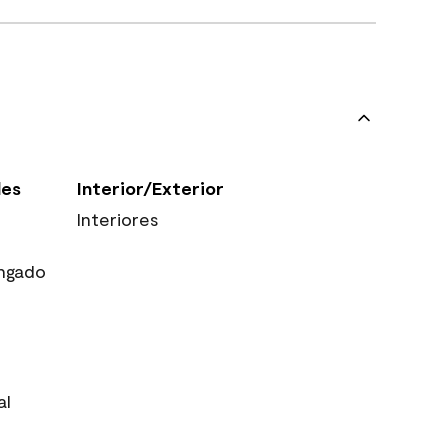
les
Interior/Exterior
Interiores
ngado
al