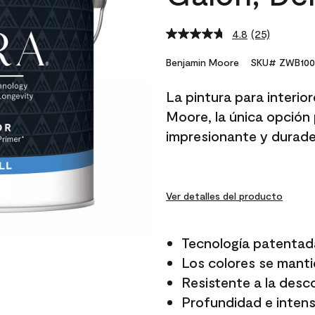
4.8
(25)
Read
25
Reviews.
Benjamin Moore
SKU# ZWB100
Same
page
La pintura para interio
link.
Moore, la única opción 
impresionante y durade
Ver detalles del producto
Tecnología patentad
Los colores se manti
Resistente a la desc
Profundidad e intensi