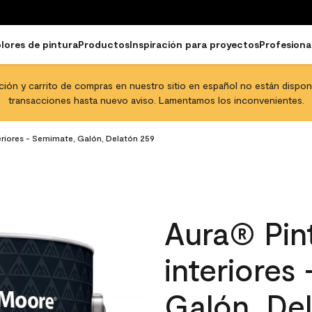
lores de pintura
Productos
Inspiración para proyectos
Profesiona
pción y carrito de compras en nuestro sitio en español no están disponib
transacciones hasta nuevo aviso. Lamentamos los inconvenientes.
eriores - Semimate, Galón, Delatón 259
Aura® Pint
interiores
Galón, De