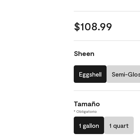
$108.99
Sheen
Eggshell
Semi-Glo
Tamaño
* Obligatorio
1 gallon
1 quart