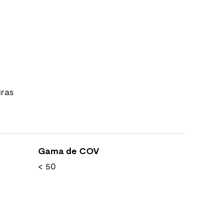
uras
Gama de COV
< 50