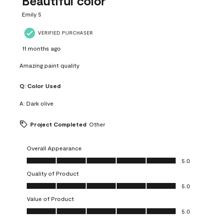
Beautiful color
Emily S
VERIFIED PURCHASER
11 months ago
Amazing paint quality
Q:
Color Used
A:
Dark olive
Project Completed
Other
Overall Appearance
Overall Appearance, 5.0 out of 5
5.0
Quality of Product
Quality of Product, 5.0 out of 5
5.0
Value of Product
Value of Product, 5.0 out of 5
5.0