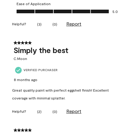
Ease of Application
Ease of Application, 5.0 out of 5
5.0
Report
Helpful?
(
3
)
(
0
)
5 out of 5 stars.
Simply the best
C.Moon
VERIFIED PURCHASER
8 months ago
Great quality paint with perfect eggshell finish! Excellent
coverage with minimal splatter.
Report
Helpful?
(
2
)
(
0
)
5 out of 5 stars.