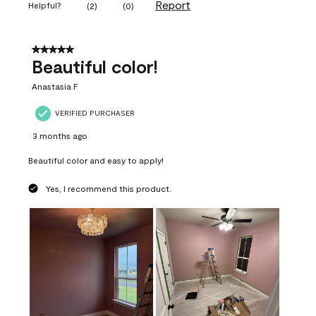
Report
Helpful?
(
2
)
(
0
)
5 out of 5 stars.
Beautiful color!
Anastasia F
VERIFIED PURCHASER
3 months ago
Beautiful color and easy to apply!
Yes, I recommend this product.