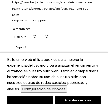
https://www.benjaminmoore.com/en-us/interior-exterior-
paints-stains/product-catalog/abs/aura-bath-and-spa-
paint
Benjamin Moore Support
a month ago
(
0
)
(
0
)
Helpful?
Report
Este sitio web utiliza cookies para mejorar la
Q: What Aura paint color
This website uses cookies to enhance user experience
experiencia del usuario y para analizar el rendimiento y
should I use in north facing
and to analyze performance and traffic on our website.
el tráfico en nuestro sitio web. También compartimos
entryway?
We also share information about your use of our site
información sobre su uso de nuestro sitio con
with our social media, advertising, and analytics
nuestros socios de redes sociales, publicidad y
TKpppp
partners.
análisis.
Configuración de cookies
Cookie Settings
a month ago
Negar
Deny
Aceptar cookies
Accept Cookies
1 Answer