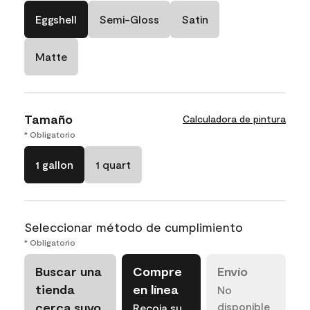
Eggshell
Semi-Gloss
Satin
Matte
Tamaño
Calculadora de pintura
* Obligatorio
1 gallon
1 quart
Seleccionar método de cumplimiento
* Obligatorio
Buscar una
Compre
Envío
tienda
en línea
No
cerca suyo
disponible
Recoja su