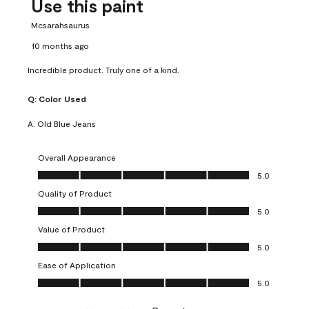
Use this paint
Mcsarahsaurus
10 months ago
Incredible product. Truly one of a kind.
Q:
Color Used
A:
Old Blue Jeans
Overall Appearance
Overall Appearance, 5.0 out of 5
5.0
Quality of Product
Quality of Product, 5.0 out of 5
5.0
Value of Product
Value of Product, 5.0 out of 5
5.0
Ease of Application
Ease of Application, 5.0 out of 5
5.0