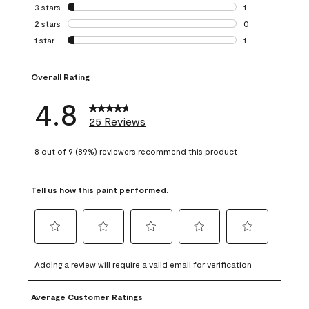
0 reviews with 4 
3 stars
stars
1
1 review with 3 st
2 stars
stars
0
0 reviews with 2 
1 star
stars
1
1 review with 1 sta
Overall Rating
4.8
25 Reviews
8 out of 9 (89%) reviewers recommend this product
Tell us how this paint performed.
Select
Select
Select
Select
Select
to
to
to
to
to
Adding a review will require a valid email for verification
rate
rate
rate
rate
rate
the
the
the
the
the
Average Customer Ratings
item
item
item
item
item