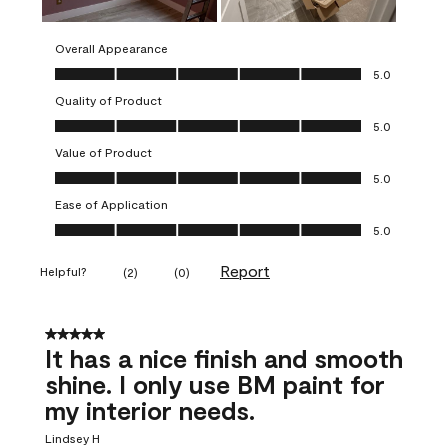
Overall Appearance
Overall Appearance, 5.0 out of 5
5.0
Quality of Product
Quality of Product, 5.0 out of 5
5.0
Value of Product
Value of Product, 5.0 out of 5
5.0
Ease of Application
Ease of Application, 5.0 out of 5
5.0
Report
Helpful?
(
2
)
(
0
)
5 out of 5 stars.
It has a nice finish and smooth
shine. I only use BM paint for
my interior needs.
Lindsey H