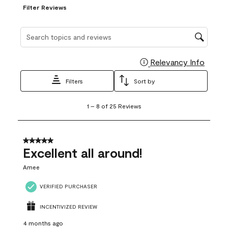
Filter Reviews
Search topics and reviews search region
Relevancy Info
Display
Filters
Sort by
1
1
–
8 of 25
Reviews
to
8
of
25
5 out of 5 stars.
Reviews
Excellent all around!
.
Amee
VERIFIED PURCHASER
INCENTIVIZED REVIEW
4 months ago