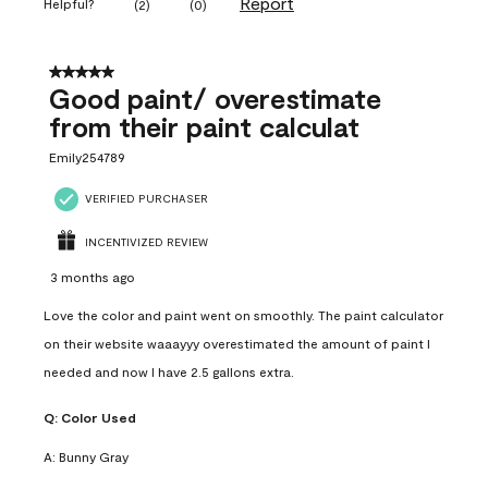
Report
Helpful?
(
2
)
(
0
)
5 out of 5 stars.
Good paint/ overestimate
from their paint calculat
Emily254789
VERIFIED PURCHASER
INCENTIVIZED REVIEW
3 months ago
Love the color and paint went on smoothly. The paint calculator
on their website waaayyy overestimated the amount of paint I
needed and now I have 2.5 gallons extra.
Q:
Color Used
A:
Bunny Gray