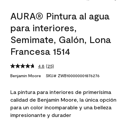
AURA® Pintura al agua
para interiores,
Semimate, Galón, Lona
Francesa 1514
4.8
(25)
Read
25
Benjamin Moore
SKU# ZWB100000001876276
Reviews.
Same
page
La pintura para interiores de primerísima
link.
calidad de Benjamin Moore, la única opción
para un color incomparable y una belleza
impresionante y durader