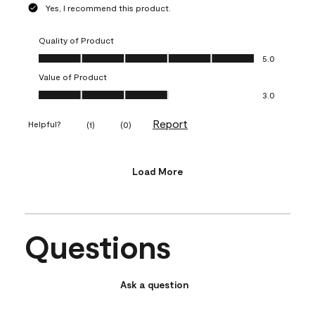
Yes, I recommend this product.
Quality of Product
Quality of Product, 5.0 out of 5
5.0
Value of Product
Value of Product, 3.0 out of 5
3.0
Report
Helpful?
(
1
)
(
0
)
Load More
Questions
Ask a question