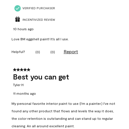
VERIFIED PURCHASER
INCENTIVIZED REVIEW
10 hours ago
Love BM eggshell paint! It’s all I use.
Report
Helpful?
(
0
)
(
0
)
5 out of 5 stars.
Best you can get
Tyler H
11 months ago
My personal favorite interior paint to use (I'm a painter.) I've not
found any other product that flows and levels the way it does,
the color retention is outstanding and can stand up to regular
cleaning. An all around excellent paint.