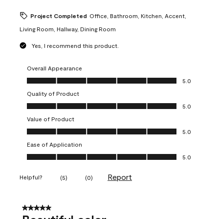
Project Completed
Office, Bathroom, Kitchen, Accent,
Living Room, Hallway, Dining Room
Yes, I recommend this product.
Overall Appearance
Overall Appearance, 5.0 out of 5
5.0
Quality of Product
Quality of Product, 5.0 out of 5
5.0
Value of Product
Value of Product, 5.0 out of 5
5.0
Ease of Application
Ease of Application, 5.0 out of 5
5.0
Report
Helpful?
(
5
)
(
0
)
5 out of 5 stars.