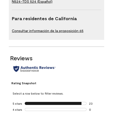
N524-TDS 524 (Español)
Para residentes de California
Consultar información de la proposición 65
Reviews
Rating Snapshot
Select a row below to filter reviews.
5 stars
stars
23
23 reviews with 5
4 stars
stars
0