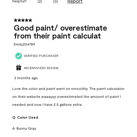
Report
Helpful?
(
2
)
(
0
)
5 out of 5 stars.
Good paint/ overestimate
from their paint calculat
Emily254789
VERIFIED PURCHASER
INCENTIVIZED REVIEW
3 months ago
Love the color and paint went on smoothly. The paint calculator
on their website waaayyy overestimated the amount of paint I
needed and now I have 2.5 gallons extra.
Q:
Color Used
A:
Bunny Gray