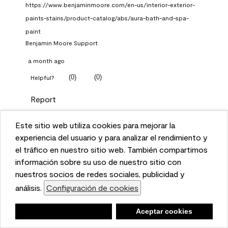
https://www.benjaminmoore.com/en-us/interior-exterior-
paints-stains/product-catalog/abs/aura-bath-and-spa-
paint
Benjamin Moore Support
a month ago
(
0
)
(
0
)
Helpful?
Report
Este sitio web utiliza cookies para mejorar la
Q: What Aura paint color
This website uses cookies to enhance user experience
experiencia del usuario y para analizar el rendimiento y
should I use in north facing
and to analyze performance and traffic on our website.
el tráfico en nuestro sitio web. También compartimos
entryway?
We also share information about your use of our site
información sobre su uso de nuestro sitio con
with our social media, advertising, and analytics
nuestros socios de redes sociales, publicidad y
TKpppp
partners.
análisis.
Configuración de cookies
Cookie Settings
a month ago
Negar
Deny
Aceptar cookies
Accept Cookies
1 Answer