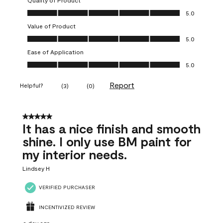
Quality of Product
Quality of Product, 5.0 out of 5
5.0
Value of Product
Value of Product, 5.0 out of 5
5.0
Ease of Application
Ease of Application, 5.0 out of 5
5.0
Report
Helpful?
(
3
)
(
0
)
5 out of 5 stars.
It has a nice finish and smooth
shine. I only use BM paint for
my interior needs.
Lindsey H
VERIFIED PURCHASER
INCENTIVIZED REVIEW