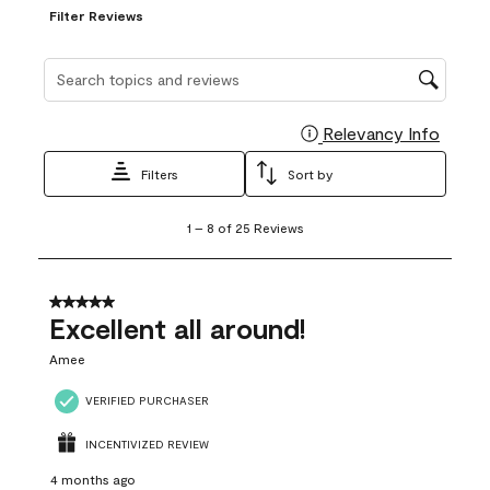
Filter Reviews
Search topics and reviews search region
Relevancy Info
Display
Filters
Sort by
1
1
–
8 of 25
Reviews
to
8
of
25
5 out of 5 stars.
Reviews
Excellent all around!
.
Amee
VERIFIED PURCHASER
INCENTIVIZED REVIEW
4 months ago