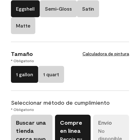
Eggshell
Semi-Gloss
Satin
Matte
Tamaño
Calculadora de pintura
* Obligatorio
1 gallon
1 quart
Seleccionar método de cumplimiento
* Obligatorio
Buscar una
Compre
Envío
tienda
en línea
No
cerca suyo
disponible
Recoja su