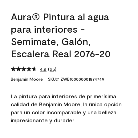
Aura® Pintura al agua
para interiores -
Semimate, Galón,
Escalera Real 2076-20
4.8
(25)
Read
25
Benjamin Moore
SKU# ZWB100000001874749
Reviews.
Same
page
La pintura para interiores de primerísima
link.
calidad de Benjamin Moore, la única opción
para un color incomparable y una belleza
impresionante y durader