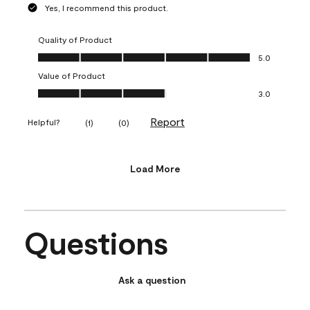
Yes, I recommend this product.
Quality of Product
Quality of Product, 5.0 out of 5
5.0
Value of Product
Value of Product, 3.0 out of 5
3.0
Report
Helpful?
(
1
)
(
0
)
Load More
Questions
Ask a question