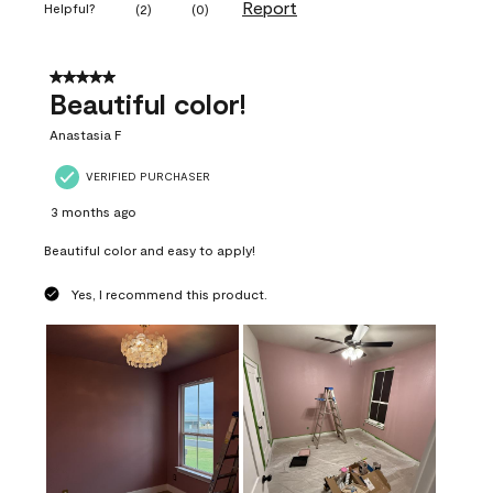
Report
Helpful?
(
2
)
(
0
)
5 out of 5 stars.
Beautiful color!
Anastasia F
VERIFIED PURCHASER
3 months ago
Beautiful color and easy to apply!
Yes, I recommend this product.