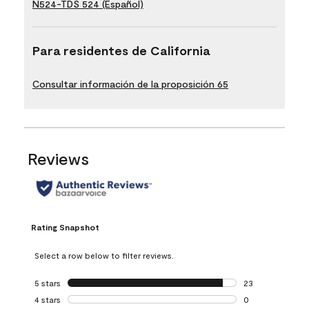
N524-TDS 524 (Español)
Para residentes de California
Consultar información de la proposición 65
Reviews
Rating Snapshot
Select a row below to filter reviews.
5 stars
stars
23
23 reviews with 5
4 stars
stars
0