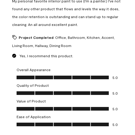
My personal favorite interior paint to use (I'm a painter.) I've not
found any other product that flows and levels the way it does,
the color retention is outstanding and can stand up to regular
cleaning. An all around excellent paint.
Project Completed
Office, Bathroom, Kitchen, Accent,
Living Room, Hallway, Dining Room
Yes, I recommend this product.
Overall Appearance
Overall Appearance, 5.0 out of 5
5.0
Quality of Product
Quality of Product, 5.0 out of 5
5.0
Value of Product
Value of Product, 5.0 out of 5
5.0
Ease of Application
Ease of Application, 5.0 out of 5
5.0