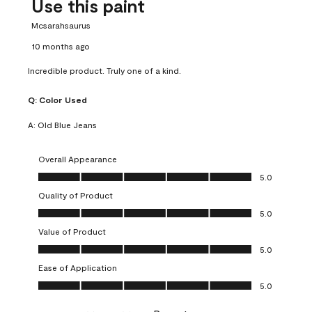
Use this paint
Mcsarahsaurus
10 months ago
Incredible product. Truly one of a kind.
Q:
Color Used
A:
Old Blue Jeans
Overall Appearance
Overall Appearance, 5.0 out of 5
5.0
Quality of Product
Quality of Product, 5.0 out of 5
5.0
Value of Product
Value of Product, 5.0 out of 5
5.0
Ease of Application
Ease of Application, 5.0 out of 5
5.0