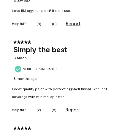
a day ago
Love BM eggshell paint! It’s all I use.
Report
Helpful?
(
0
)
(
0
)
5 out of 5 stars.
Simply the best
C.Moon
VERIFIED PURCHASER
8 months ago
Great quality paint with perfect eggshell finish! Excellent
coverage with minimal splatter.
Report
Helpful?
(
2
)
(
0
)
5 out of 5 stars.