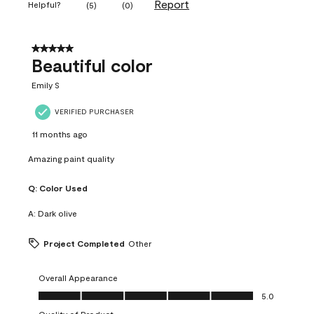
Report
Helpful?
(
5
)
(
0
)
5 out of 5 stars.
Beautiful color
Emily S
VERIFIED PURCHASER
11 months ago
Amazing paint quality
Q:
Color Used
A:
Dark olive
Project Completed
Other
Overall Appearance
Overall Appearance, 5.0 out of 5
5.0