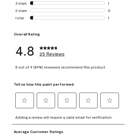
0 reviews with 4 
3 stars
stars
1
1 review with 3 st
2 stars
stars
0
0 reviews with 2 
1 star
stars
1
1 review with 1 sta
Overall Rating
4.8
25 Reviews
8 out of 9 (89%) reviewers recommend this product
Tell us how this paint performed.
Select
Select
Select
Select
Select
to
to
to
to
to
Adding a review will require a valid email for verification
rate
rate
rate
rate
rate
the
the
the
the
the
Average Customer Ratings
item
item
item
item
item