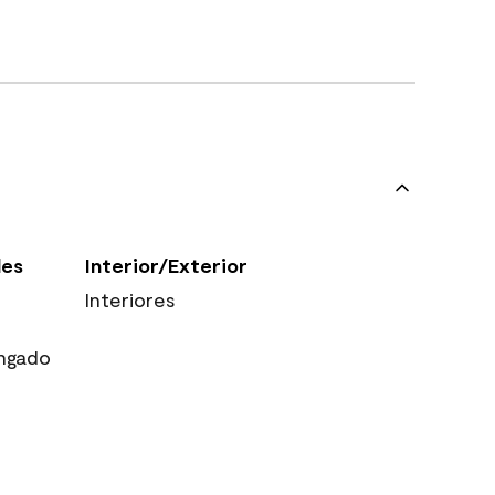
les
Interior/Exterior
Interiores
ngado