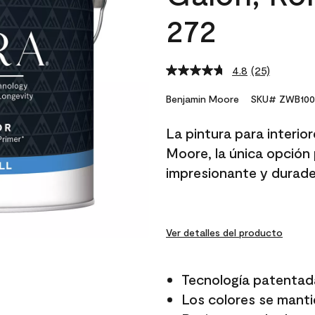
272
4.8
(25)
Read
25
Reviews.
Benjamin Moore
SKU# ZWB100
Same
page
La pintura para interio
link.
Moore, la única opción 
impresionante y durade
Ver detalles del producto
Tecnología patentad
Los colores se manti