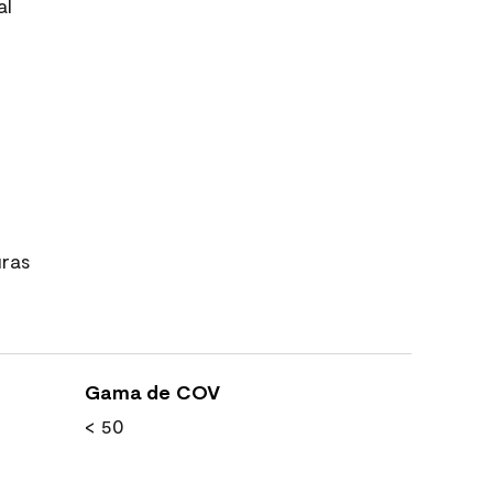
al
uras
Gama de COV
< 50