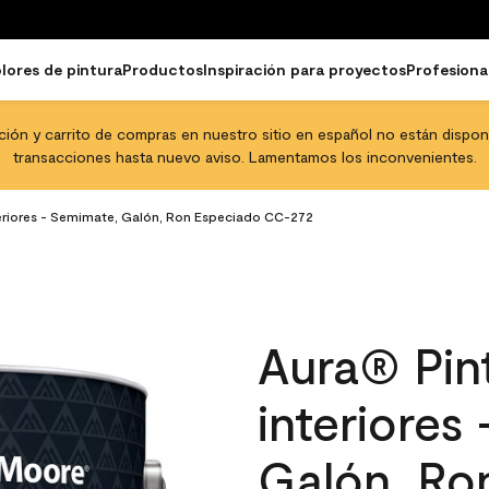
lores de pintura
Productos
Inspiración para proyectos
Profesiona
pción y carrito de compras en nuestro sitio en español no están disponib
transacciones hasta nuevo aviso. Lamentamos los inconvenientes.
teriores - Semimate, Galón, Ron Especiado CC-272
Aura® Pint
interiores
Galón, Ro