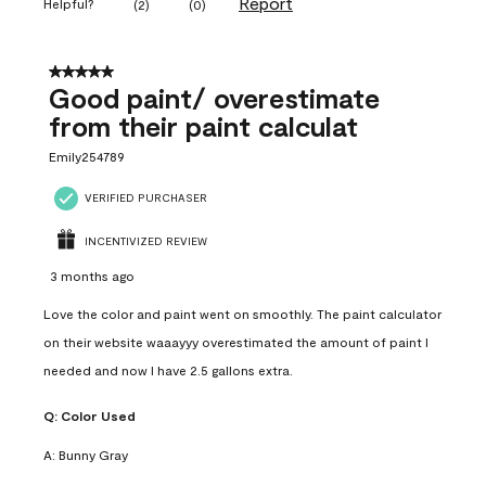
Report
Helpful?
(
2
)
(
0
)
5 out of 5 stars.
Good paint/ overestimate
from their paint calculat
Emily254789
VERIFIED PURCHASER
INCENTIVIZED REVIEW
3 months ago
Love the color and paint went on smoothly. The paint calculator
on their website waaayyy overestimated the amount of paint I
needed and now I have 2.5 gallons extra.
Q:
Color Used
A:
Bunny Gray