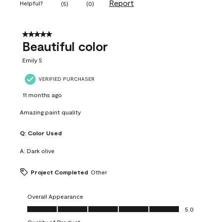
Report
Helpful?
(
5
)
(
0
)
5 out of 5 stars.
Beautiful color
Emily S
VERIFIED PURCHASER
11 months ago
Amazing paint quality
Q:
Color Used
A:
Dark olive
Project Completed
Other
Overall Appearance
Overall Appearance, 5.0 out of 5
5.0