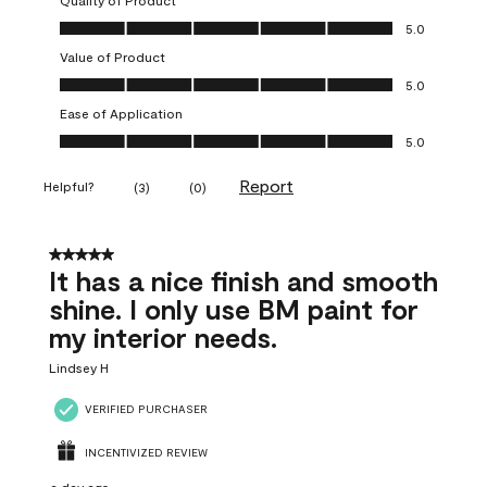
Quality of Product
Quality of Product, 5.0 out of 5
5.0
Value of Product
Value of Product, 5.0 out of 5
5.0
Ease of Application
Ease of Application, 5.0 out of 5
5.0
Report
Helpful?
(
3
)
(
0
)
5 out of 5 stars.
It has a nice finish and smooth
shine. I only use BM paint for
my interior needs.
Lindsey H
VERIFIED PURCHASER
INCENTIVIZED REVIEW