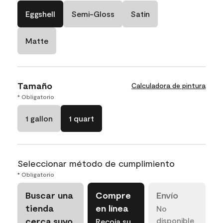
Eggshell
Semi-Gloss
Satin
Matte
Tamaño
Calculadora de pintura
* Obligatorio
1 gallon
1 quart
Seleccionar método de cumplimiento
* Obligatorio
Buscar una
Compre
Envío
tienda
en línea
No
cerca suyo
disponible
Recoja su