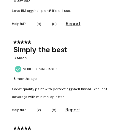
a day ago
Love BM eggshell paint! It’s all I use.
Report
Helpful?
(
0
)
(
0
)
5 out of 5 stars.
Simply the best
C.Moon
VERIFIED PURCHASER
8 months ago
Great quality paint with perfect eggshell finish! Excellent
coverage with minimal splatter.
Report
Helpful?
(
2
)
(
0
)
5 out of 5 stars.