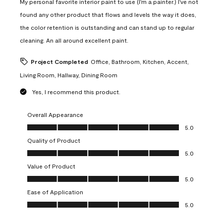
My personal favorite interior paint to use (I'm a painter.) I've not
found any other product that flows and levels the way it does,
the color retention is outstanding and can stand up to regular
cleaning. An all around excellent paint.
Project Completed
Office, Bathroom, Kitchen, Accent,
Living Room, Hallway, Dining Room
Yes, I recommend this product.
Overall Appearance
Overall Appearance, 5.0 out of 5
5.0
Quality of Product
Quality of Product, 5.0 out of 5
5.0
Value of Product
Value of Product, 5.0 out of 5
5.0
Ease of Application
Ease of Application, 5.0 out of 5
5.0