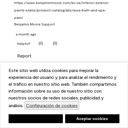
https://www.benjaminmoore.com/en-us/interior-exterior-
paints-stains/product-catalog/abs/aura-bath-and-spa-
paint
Benjamin Moore Support
a month ago
(
0
)
(
0
)
Helpful?
Report
Este sitio web utiliza cookies para mejorar la
Q: What Aura paint color
This website uses cookies to enhance user experience
experiencia del usuario y para analizar el rendimiento y
should I use in north facing
and to analyze performance and traffic on our website.
el tráfico en nuestro sitio web. También compartimos
entryway?
We also share information about your use of our site
información sobre su uso de nuestro sitio con
with our social media, advertising, and analytics
nuestros socios de redes sociales, publicidad y
TKpppp
partners.
análisis.
Configuración de cookies
Cookie Settings
a month ago
Negar
Deny
Aceptar cookies
Accept Cookies
1 Answer