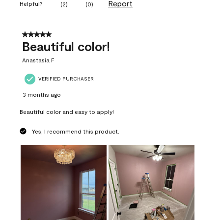
Report
Helpful?
(
2
)
(
0
)
5 out of 5 stars.
Beautiful color!
Anastasia F
VERIFIED PURCHASER
3 months ago
Beautiful color and easy to apply!
Yes, I recommend this product.