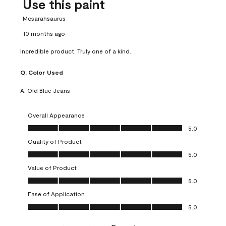
Use this paint
Mcsarahsaurus
10 months ago
Incredible product. Truly one of a kind.
Q:
Color Used
A:
Old Blue Jeans
Overall Appearance
Overall Appearance, 5.0 out of 5
5.0
Quality of Product
Quality of Product, 5.0 out of 5
5.0
Value of Product
Value of Product, 5.0 out of 5
5.0
Ease of Application
Ease of Application, 5.0 out of 5
5.0