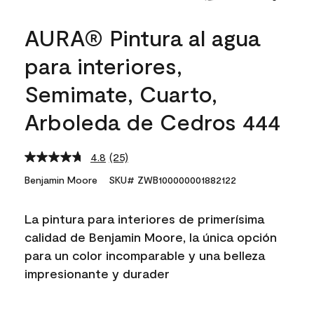
AURA® Pintura al agua
para interiores,
Semimate, Cuarto,
Arboleda de Cedros 444
4.8
(25)
Read
25
Benjamin Moore
SKU# ZWB100000001882122
Reviews.
Same
page
La pintura para interiores de primerísima
link.
calidad de Benjamin Moore, la única opción
para un color incomparable y una belleza
impresionante y durader