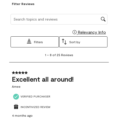
Filter Reviews
Search topics and reviews search region
Relevancy Info
Display
Filters
Sort by
1
1
–
8 of 25
Reviews
to
8
of
25
5 out of 5 stars.
Reviews
Excellent all around!
.
Amee
VERIFIED PURCHASER
INCENTIVIZED REVIEW
4 months ago