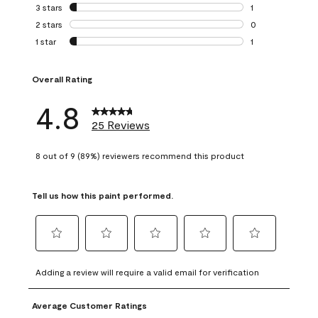
0 reviews with 4 
3 stars
stars
1
1 review with 3 st
2 stars
stars
0
0 reviews with 2 
1 star
stars
1
1 review with 1 sta
Overall Rating
4.8
25 Reviews
8 out of 9 (89%) reviewers recommend this product
Tell us how this paint performed.
Select
Select
Select
Select
Select
to
to
to
to
to
Adding a review will require a valid email for verification
rate
rate
rate
rate
rate
the
the
the
the
the
Average Customer Ratings
item
item
item
item
item