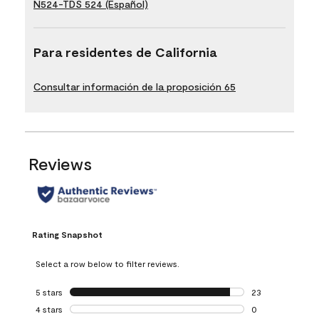
N524-TDS 524 (Español)
Para residentes de California
Consultar información de la proposición 65
Reviews
Rating Snapshot
Select a row below to filter reviews.
5 stars
stars
23
23 reviews with 5
4 stars
stars
0