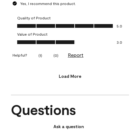
Yes, I recommend this product.
Quality of Product
Quality of Product, 5.0 out of 5
5.0
Value of Product
Value of Product, 3.0 out of 5
3.0
Report
Helpful?
(
1
)
(
0
)
Load More
Questions
Ask a question