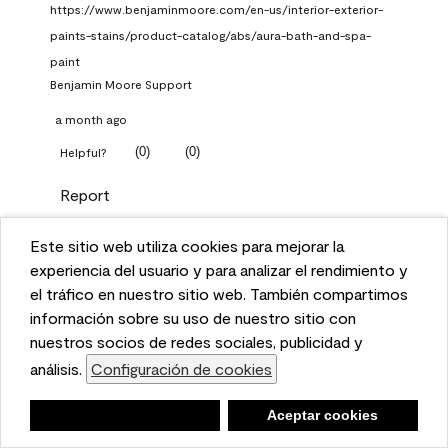
https://www.benjaminmoore.com/en-us/interior-exterior-
paints-stains/product-catalog/abs/aura-bath-and-spa-
paint
Benjamin Moore Support
a month ago
(
0
)
(
0
)
Helpful?
Report
Este sitio web utiliza cookies para mejorar la
Q: What Aura paint color
This website uses cookies to enhance user experience
experiencia del usuario y para analizar el rendimiento y
should I use in north facing
and to analyze performance and traffic on our website.
el tráfico en nuestro sitio web. También compartimos
entryway?
We also share information about your use of our site
información sobre su uso de nuestro sitio con
with our social media, advertising, and analytics
nuestros socios de redes sociales, publicidad y
TKpppp
partners.
análisis.
Configuración de cookies
Cookie Settings
a month ago
Negar
Deny
Aceptar cookies
Accept Cookies
1 Answer