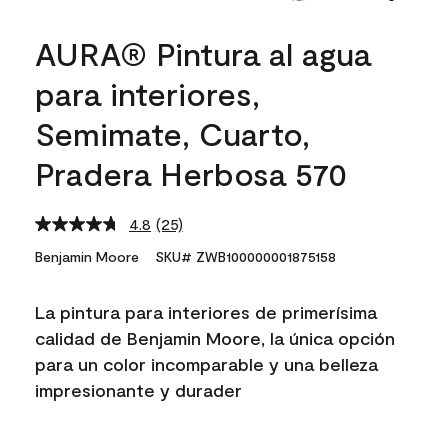
AURA® Pintura al agua
para interiores,
Semimate, Cuarto,
Pradera Herbosa 570
4.8
(25)
Read
25
Benjamin Moore
SKU# ZWB100000001875158
Reviews.
Same
page
La pintura para interiores de primerísima
link.
calidad de Benjamin Moore, la única opción
para un color incomparable y una belleza
impresionante y durader