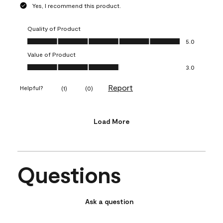
Yes, I recommend this product.
Quality of Product
Quality of Product, 5.0 out of 5
5.0
Value of Product
Value of Product, 3.0 out of 5
3.0
Report
Helpful?
(
1
)
(
0
)
Load More
Questions
Ask a question