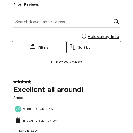
Filter Reviews
Search topics and reviews search region
Relevancy Info
Display
Filters
Sort by
1
1
–
8 of 25
Reviews
to
8
of
25
5 out of 5 stars.
Reviews
Excellent all around!
.
Amee
VERIFIED PURCHASER
INCENTIVIZED REVIEW
4 months ago