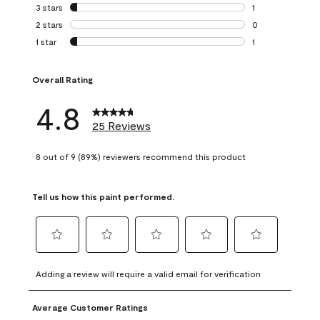
0 reviews with 4 
3 stars
stars
1
1 review with 3 st
2 stars
stars
0
0 reviews with 2 
1 star
stars
1
1 review with 1 sta
Overall Rating
4.8
25 Reviews
8 out of 9 (89%) reviewers recommend this product
Tell us how this paint performed.
Select
Select
Select
Select
Select
to
to
to
to
to
Adding a review will require a valid email for verification
rate
rate
rate
rate
rate
the
the
the
the
the
Average Customer Ratings
item
item
item
item
item