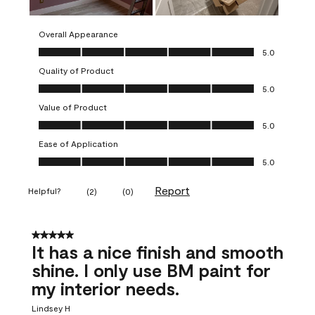
Overall Appearance
Overall Appearance, 5.0 out of 5
5.0
Quality of Product
Quality of Product, 5.0 out of 5
5.0
Value of Product
Value of Product, 5.0 out of 5
5.0
Ease of Application
Ease of Application, 5.0 out of 5
5.0
Report
Helpful?
(
2
)
(
0
)
5 out of 5 stars.
It has a nice finish and smooth
shine. I only use BM paint for
my interior needs.
Lindsey H