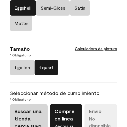
Eggshell
Semi-Gloss
Satin
Matte
Tamaño
Calculadora de pintura
* Obligatorio
1 gallon
1 quart
Seleccionar método de cumplimiento
* Obligatorio
Buscar una
Compre
Envío
tienda
en línea
No
cerca suyo
disponible
Recoja su