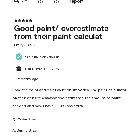
Report
Helpful?
(
2
)
(
0
)
5 out of 5 stars.
Good paint/ overestimate
from their paint calculat
Emily254789
VERIFIED PURCHASER
INCENTIVIZED REVIEW
3 months ago
Love the color and paint went on smoothly. The paint calculator
on their website waaayyy overestimated the amount of paint I
needed and now I have 2.5 gallons extra.
Q:
Color Used
A:
Bunny Gray