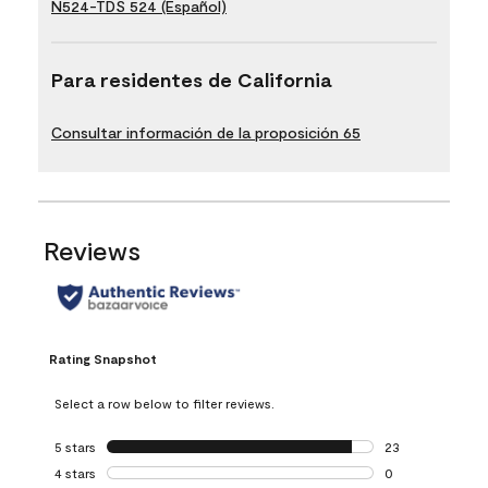
N524-TDS 524 (Español)
Para residentes de California
Consultar información de la proposición 65
Reviews
Rating Snapshot
Select a row below to filter reviews.
5 stars
stars
23
23 reviews with 5
4 stars
stars
0