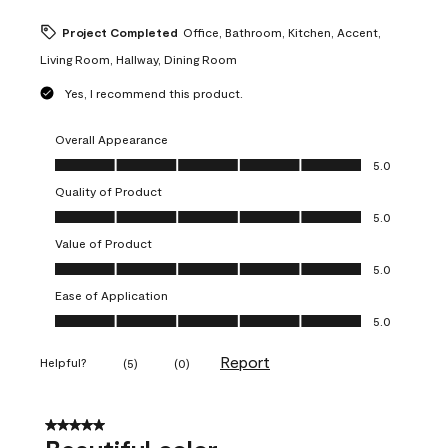
Project Completed
Office, Bathroom, Kitchen, Accent,
Living Room, Hallway, Dining Room
Yes, I recommend this product.
Overall Appearance
Overall Appearance, 5.0 out of 5
5.0
Quality of Product
Quality of Product, 5.0 out of 5
5.0
Value of Product
Value of Product, 5.0 out of 5
5.0
Ease of Application
Ease of Application, 5.0 out of 5
5.0
Report
Helpful?
(
5
)
(
0
)
5 out of 5 stars.