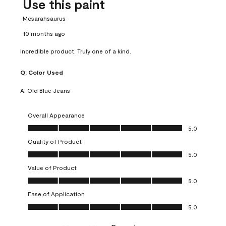
Use this paint
Mcsarahsaurus
10 months ago
Incredible product. Truly one of a kind.
Q:
Color Used
A:
Old Blue Jeans
Overall Appearance
Overall Appearance, 5.0 out of 5
5.0
Quality of Product
Quality of Product, 5.0 out of 5
5.0
Value of Product
Value of Product, 5.0 out of 5
5.0
Ease of Application
Ease of Application, 5.0 out of 5
5.0