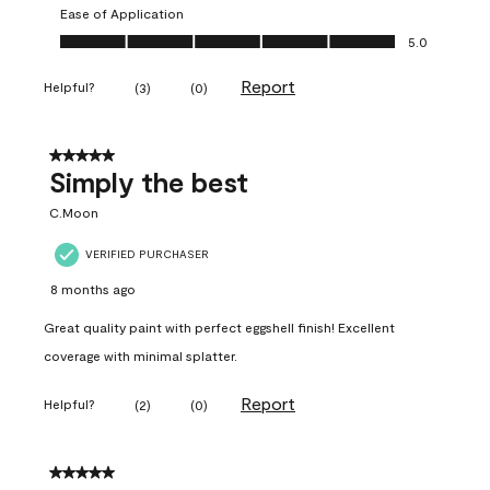
Ease of Application
Ease of Application, 5.0 out of 5
5.0
Report
Helpful?
(
3
)
(
0
)
5 out of 5 stars.
Simply the best
C.Moon
VERIFIED PURCHASER
8 months ago
Great quality paint with perfect eggshell finish! Excellent
coverage with minimal splatter.
Report
Helpful?
(
2
)
(
0
)
5 out of 5 stars.