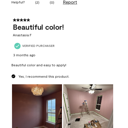
Report
Helpful?
(
2
)
(
0
)
5 out of 5 stars.
Beautiful color!
Anastasia F
VERIFIED PURCHASER
3 months ago
Beautiful color and easy to apply!
Yes, I recommend this product.