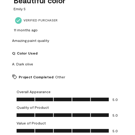
Beautiful color
Emily S
VERIFIED PURCHASER
11 months ago
Amazing paint quality
Q:
Color Used
A:
Dark olive
Project Completed
Other
Overall Appearance
Overall Appearance, 5.0 out of 5
5.0
Quality of Product
Quality of Product, 5.0 out of 5
5.0
Value of Product
Value of Product, 5.0 out of 5
5.0