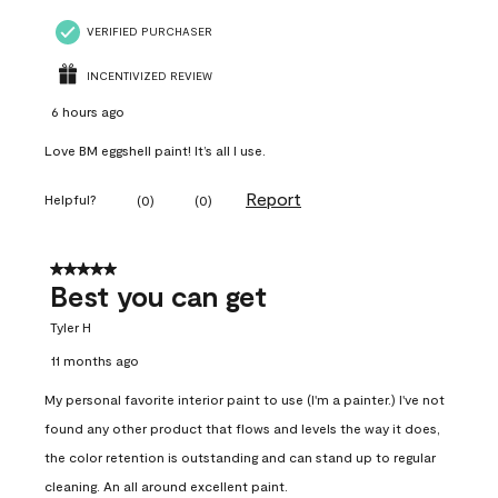
VERIFIED PURCHASER
INCENTIVIZED REVIEW
6 hours ago
Love BM eggshell paint! It’s all I use.
Report
Helpful?
(
0
)
(
0
)
5 out of 5 stars.
Best you can get
Tyler H
11 months ago
My personal favorite interior paint to use (I'm a painter.) I've not
found any other product that flows and levels the way it does,
the color retention is outstanding and can stand up to regular
cleaning. An all around excellent paint.