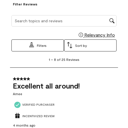
Filter Reviews
Search topics and reviews search region
Relevancy Info
Display
Filters
Sort by
1
1
–
8 of 25
Reviews
to
8
of
25
5 out of 5 stars.
Reviews
Excellent all around!
.
Amee
VERIFIED PURCHASER
INCENTIVIZED REVIEW
4 months ago