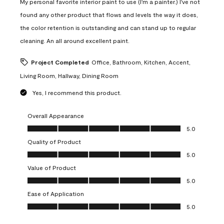
My personal favorite interior paint to use (I'm a painter.) I've not
found any other product that flows and levels the way it does,
the color retention is outstanding and can stand up to regular
cleaning. An all around excellent paint.
Project Completed
Office, Bathroom, Kitchen, Accent,
Living Room, Hallway, Dining Room
Yes, I recommend this product.
Overall Appearance
Overall Appearance, 5.0 out of 5
5.0
Quality of Product
Quality of Product, 5.0 out of 5
5.0
Value of Product
Value of Product, 5.0 out of 5
5.0
Ease of Application
Ease of Application, 5.0 out of 5
5.0