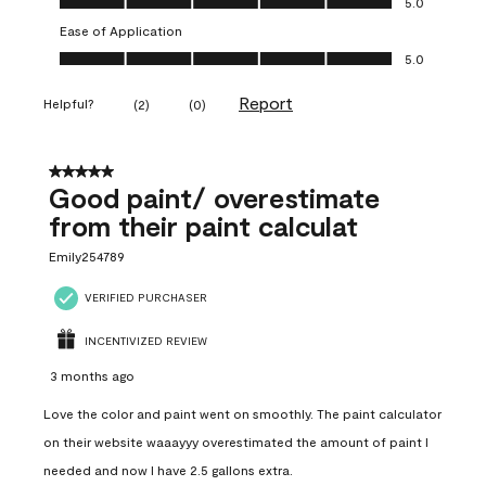
5.0
Ease of Application
Ease of Application, 5.0 out of 5
5.0
Report
Helpful?
(
2
)
(
0
)
5 out of 5 stars.
Good paint/ overestimate
from their paint calculat
Emily254789
VERIFIED PURCHASER
INCENTIVIZED REVIEW
3 months ago
Love the color and paint went on smoothly. The paint calculator
on their website waaayyy overestimated the amount of paint I
needed and now I have 2.5 gallons extra.