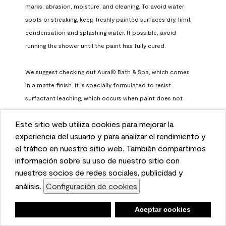
marks, abrasion, moisture, and cleaning. To avoid water 
spots or streaking, keep freshly painted surfaces dry, limit 
condensation and splashing water. If possible, avoid 
running the shower until the paint has fully cured.

We suggest checking out Aura® Bath & Spa, which comes 
in a matte finish. It is specially formulated to resist 
surfactant leaching, which occurs when paint does not 
have enough time to fully cure before being exposed to 
Este sitio web utiliza cookies para mejorar la
high humidity. To learn more, feel free to check it out here: 
This website uses cookies to enhance user experience
experiencia del usuario y para analizar el rendimiento y
https://www.benjaminmoore.com/en-us/interior-exterior-
and to analyze performance and traffic on our website.
el tráfico en nuestro sitio web. También compartimos
paints-stains/product-catalog/abs/aura-bath-and-spa-
We also share information about your use of our site
información sobre su uso de nuestro sitio con
paint
with our social media, advertising, and analytics
nuestros socios de redes sociales, publicidad y
Benjamin Moore Support
partners.
análisis.
Configuración de cookies
Cookie Settings
a month ago
Negar
Deny
Aceptar cookies
Accept Cookies
(
0
)
(
0
)
Helpful?