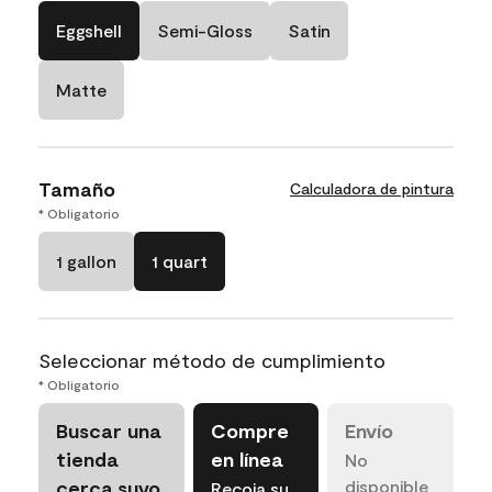
Eggshell
Semi-Gloss
Satin
Matte
Tamaño
Calculadora de pintura
* Obligatorio
1 gallon
1 quart
Seleccionar método de cumplimiento
* Obligatorio
Buscar una
Compre
Envío
tienda
en línea
No
cerca suyo
disponible
Recoja su