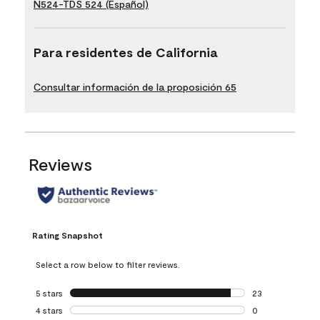
N524-TDS 524 (Español)
Para residentes de California
Consultar información de la proposición 65
Reviews
Rating Snapshot
Select a row below to filter reviews.
5 stars
stars
23
23 reviews with 5
4 stars
stars
0