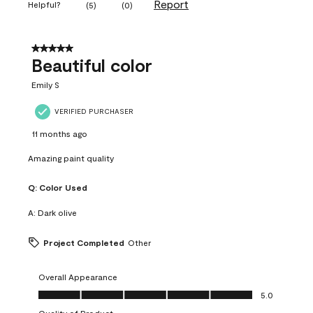
Report
Helpful?
(
5
)
(
0
)
5 out of 5 stars.
Beautiful color
Emily S
VERIFIED PURCHASER
11 months ago
Amazing paint quality
Q:
Color Used
A:
Dark olive
Project Completed
Other
Overall Appearance
Overall Appearance, 5.0 out of 5
5.0