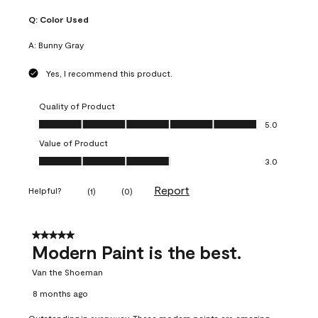
Q:
Color Used
A:
Bunny Gray
Yes, I recommend this product.
Quality of Product
Quality of Product, 5.0 out of 5
5.0
Value of Product
Value of Product, 3.0 out of 5
3.0
Report
Helpful?
(
1
)
(
0
)
5 out of 5 stars.
Modern Paint is the best.
Van the Shoeman
8 months ago