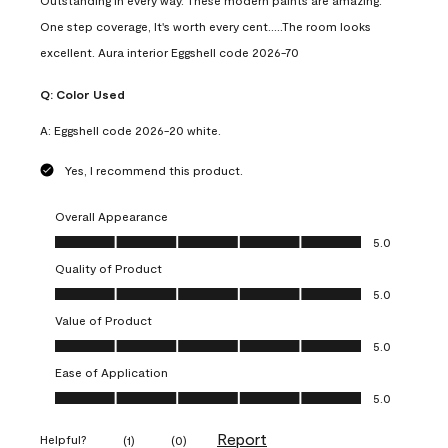
Outstanding in every way. These modern paints are amazing.
One step coverage, It's worth every cent.....The room looks
excellent. Aura interior Eggshell code 2026-70
Q:
Color Used
A:
Eggshell code 2026-20 white.
Yes, I recommend this product.
Overall Appearance
Overall Appearance, 5.0 out of 5
5.0
Quality of Product
Quality of Product, 5.0 out of 5
5.0
Value of Product
Value of Product, 5.0 out of 5
5.0
Ease of Application
Ease of Application, 5.0 out of 5
5.0
Report
Helpful?
(
1
)
(
0
)