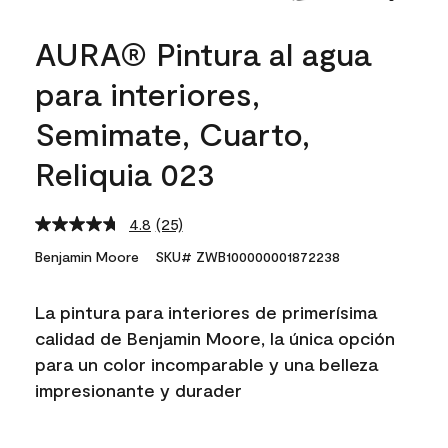
AURA® Pintura al agua
para interiores,
Semimate, Cuarto,
Reliquia 023
4.8
(25)
Read
25
Benjamin Moore
SKU# ZWB100000001872238
Reviews.
Same
page
La pintura para interiores de primerísima
link.
calidad de Benjamin Moore, la única opción
para un color incomparable y una belleza
impresionante y durader