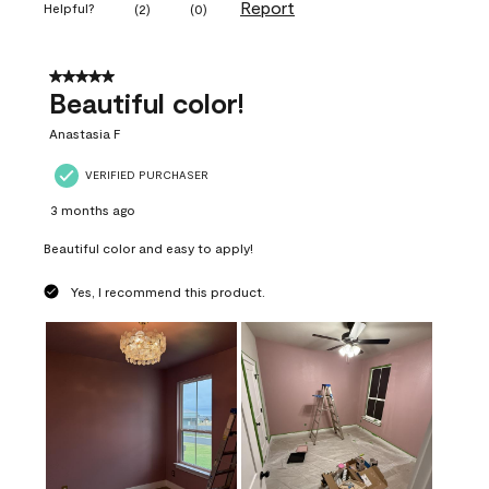
Report
Helpful?
(
2
)
(
0
)
5 out of 5 stars.
Beautiful color!
Anastasia F
VERIFIED PURCHASER
3 months ago
Beautiful color and easy to apply!
Yes, I recommend this product.