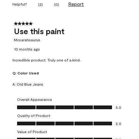
Report
Helpful?
(
2
)
(
0
)
5 out of 5 stars.
Use this paint
Mcsarahsaurus
10 months ago
Incredible product. Truly one of a kind.
Q:
Color Used
A:
Old Blue Jeans
Overall Appearance
Overall Appearance, 5.0 out of 5
5.0
Quality of Product
Quality of Product, 5.0 out of 5
5.0
Value of Product
Value of Product, 5.0 out of 5