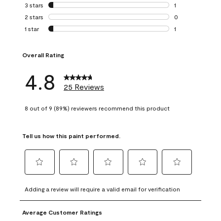
0 reviews with 4 
3 stars
stars
1
1 review with 3 st
2 stars
stars
0
0 reviews with 2 
1 star
stars
1
1 review with 1 sta
Overall Rating
4.8
25 Reviews
8 out of 9 (89%) reviewers recommend this product
Tell us how this paint performed.
Select
Select
Select
Select
Select
to
to
to
to
to
Adding a review will require a valid email for verification
rate
rate
rate
rate
rate
the
the
the
the
the
Average Customer Ratings
item
item
item
item
item