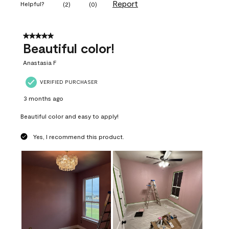
Report
Helpful?
(
2
)
(
0
)
5 out of 5 stars.
Beautiful color!
Anastasia F
VERIFIED PURCHASER
3 months ago
Beautiful color and easy to apply!
Yes, I recommend this product.