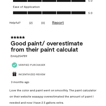
5.0
Ease of Application
Ease of Application, 5.0 out of 5
5.0
Report
Helpful?
(
2
)
(
0
)
5 out of 5 stars.
Good paint/ overestimate
from their paint calculat
Emily254789
VERIFIED PURCHASER
INCENTIVIZED REVIEW
3 months ago
Love the color and paint went on smoothly. The paint calculator
on their website waaayyy overestimated the amount of paint I
needed and now I have 2.5 gallons extra.