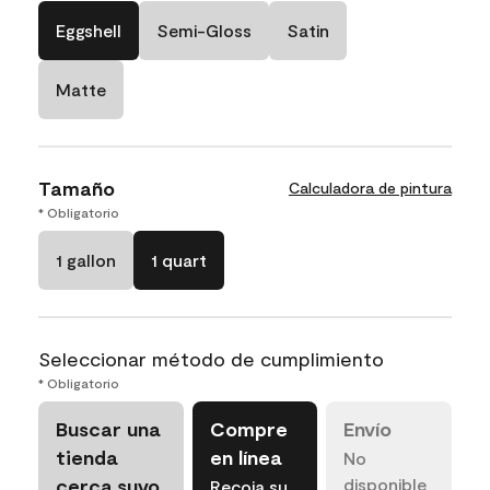
Eggshell
Semi-Gloss
Satin
Matte
Tamaño
Calculadora de pintura
* Obligatorio
1 gallon
1 quart
Seleccionar método de cumplimiento
* Obligatorio
Buscar una
Compre
Envío
tienda
en línea
No
cerca suyo
disponible
Recoja su