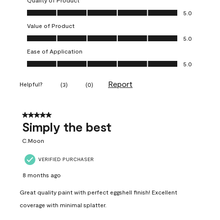
Quality of Product
Quality of Product, 5.0 out of 5
5.0
Value of Product
Value of Product, 5.0 out of 5
5.0
Ease of Application
Ease of Application, 5.0 out of 5
5.0
Report
Helpful?
(
3
)
(
0
)
5 out of 5 stars.
Simply the best
C.Moon
VERIFIED PURCHASER
8 months ago
Great quality paint with perfect eggshell finish! Excellent
coverage with minimal splatter.