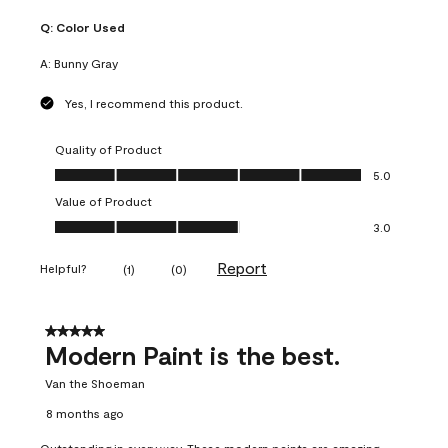
Q:
Color Used
A:
Bunny Gray
Yes, I recommend this product.
Quality of Product
Quality of Product, 5.0 out of 5
5.0
Value of Product
Value of Product, 3.0 out of 5
3.0
Report
Helpful?
(
1
)
(
0
)
5 out of 5 stars.
Modern Paint is the best.
Van the Shoeman
8 months ago