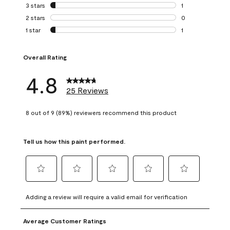
0 reviews with 4 
3 stars
stars
1
1 review with 3 st
2 stars
stars
0
0 reviews with 2 
1 star
stars
1
1 review with 1 sta
Overall Rating
4.8
25 Reviews
8 out of 9 (89%) reviewers recommend this product
Tell us how this paint performed.
Select
Select
Select
Select
Select
to
to
to
to
to
Adding a review will require a valid email for verification
rate
rate
rate
rate
rate
the
the
the
the
the
Average Customer Ratings
item
item
item
item
item