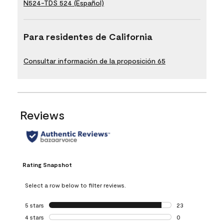
N524-TDS 524 (Español)
Para residentes de California
Consultar información de la proposición 65
Reviews
Rating Snapshot
Select a row below to filter reviews.
5 stars
stars
23
23 reviews with 5
4 stars
stars
0