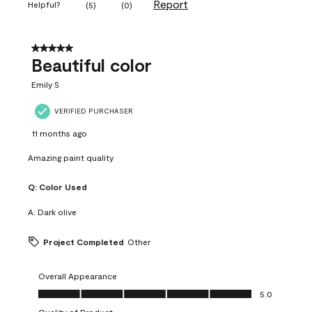
Report
Helpful?
(
5
)
(
0
)
5 out of 5 stars.
Beautiful color
Emily S
VERIFIED PURCHASER
11 months ago
Amazing paint quality
Q:
Color Used
A:
Dark olive
Project Completed
Other
Overall Appearance
Overall Appearance, 5.0 out of 5
5.0