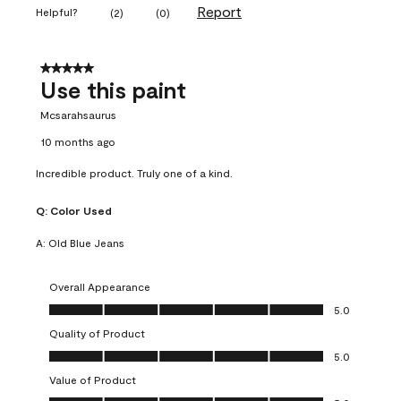
Report
Helpful?
(
2
)
(
0
)
5 out of 5 stars.
Use this paint
Mcsarahsaurus
10 months ago
Incredible product. Truly one of a kind.
Q:
Color Used
A:
Old Blue Jeans
Overall Appearance
Overall Appearance, 5.0 out of 5
5.0
Quality of Product
Quality of Product, 5.0 out of 5
5.0
Value of Product
Value of Product, 5.0 out of 5