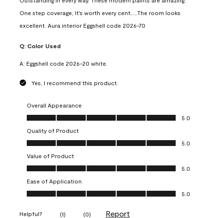
Outstanding in every way. These modern paints are amazing.
One step coverage, It's worth every cent.....The room looks
excellent. Aura interior Eggshell code 2026-70
Q:
Color Used
A:
Eggshell code 2026-20 white.
Yes, I recommend this product.
Overall Appearance
Overall Appearance, 5.0 out of 5
5.0
Quality of Product
Quality of Product, 5.0 out of 5
5.0
Value of Product
Value of Product, 5.0 out of 5
5.0
Ease of Application
Ease of Application, 5.0 out of 5
5.0
Report
Helpful?
(
1
)
(
0
)