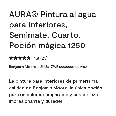
AURA® Pintura al agua
para interiores,
Semimate, Cuarto,
Poción mágica 1250
4.8
(25)
Read
25
Benjamin Moore
SKU# ZWB100000001881952
Reviews.
Same
page
La pintura para interiores de primerísima
link.
calidad de Benjamin Moore, la única opción
para un color incomparable y una belleza
impresionante y durader