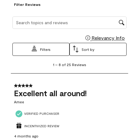
Filter Reviews
Search topics and reviews search region
Relevancy Info
Display
Filters
Sort by
1
1
–
8 of 25
Reviews
to
8
of
25
5 out of 5 stars.
Reviews
Excellent all around!
.
Amee
VERIFIED PURCHASER
INCENTIVIZED REVIEW
4 months ago