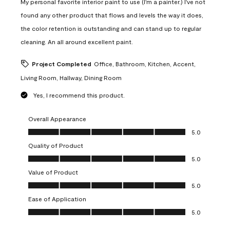
My personal favorite interior paint to use (I'm a painter.) I've not
found any other product that flows and levels the way it does,
the color retention is outstanding and can stand up to regular
cleaning. An all around excellent paint.
Project Completed
Office, Bathroom, Kitchen, Accent,
Living Room, Hallway, Dining Room
Yes, I recommend this product.
Overall Appearance
Overall Appearance, 5.0 out of 5
5.0
Quality of Product
Quality of Product, 5.0 out of 5
5.0
Value of Product
Value of Product, 5.0 out of 5
5.0
Ease of Application
Ease of Application, 5.0 out of 5
5.0