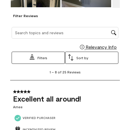
Filter Reviews
Search topics and reviews search region
Relevancy Info
Display
Filters
Sort by
1
1
–
8 of 25
Reviews
to
8
of
25
5 out of 5 stars.
Reviews
Excellent all around!
.
Amee
VERIFIED PURCHASER
INCENTIVIZED REVIEW