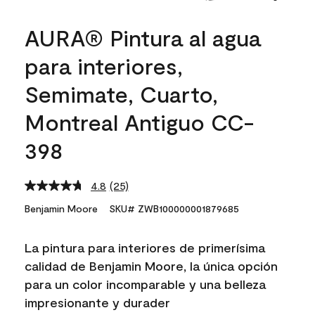
AURA® Pintura al agua
para interiores,
Semimate, Cuarto,
Montreal Antiguo CC-
398
4.8
(25)
Read
25
Benjamin Moore
SKU# ZWB100000001879685
Reviews.
Same
page
La pintura para interiores de primerísima
link.
calidad de Benjamin Moore, la única opción
para un color incomparable y una belleza
impresionante y durader