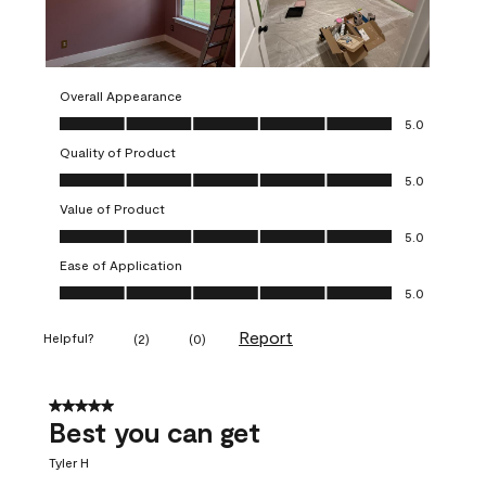
Overall Appearance
Overall Appearance, 5.0 out of 5
5.0
Quality of Product
Quality of Product, 5.0 out of 5
5.0
Value of Product
Value of Product, 5.0 out of 5
5.0
Ease of Application
Ease of Application, 5.0 out of 5
5.0
Report
Helpful?
(
2
)
(
0
)
5 out of 5 stars.
Best you can get
Tyler H