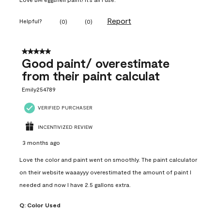
Report
Helpful?
(
0
)
(
0
)
5 out of 5 stars.
Good paint/ overestimate
from their paint calculat
Emily254789
VERIFIED PURCHASER
INCENTIVIZED REVIEW
3 months ago
Love the color and paint went on smoothly. The paint calculator
on their website waaayyy overestimated the amount of paint I
needed and now I have 2.5 gallons extra.
Q:
Color Used