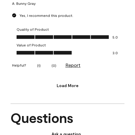
A:
Bunny Gray
Yes, I recommend this product.
Quality of Product
Quality of Product, 5.0 out of 5
5.0
Value of Product
Value of Product, 3.0 out of 5
3.0
Report
Helpful?
(
1
)
(
0
)
Load More
Questions
Ask a question