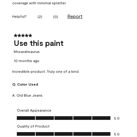
coverage with minimal splatter.
Report
Helpful?
(
2
)
(
0
)
5 out of 5 stars.
Use this paint
Mcsarahsaurus
10 months ago
Incredible product. Truly one of a kind.
Q:
Color Used
A:
Old Blue Jeans
Overall Appearance
Overall Appearance, 5.0 out of 5
5.0
Quality of Product
Quality of Product, 5.0 out of 5
5.0