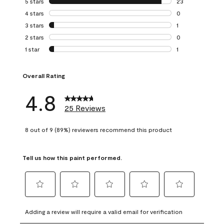
5 stars
stars
23
23 reviews with 5
4 stars
stars
0
0 reviews with 4 
3 stars
stars
1
1 review with 3 st
2 stars
stars
0
0 reviews with 2 
1 star
stars
1
1 review with 1 sta
Overall Rating
4.8
25 Reviews
8 out of 9 (89%) reviewers recommend this product
Tell us how this paint performed.
Select
Select
Select
Select
Select
to
to
to
to
to
Adding a review will require a valid email for verification
rate
rate
rate
rate
rate