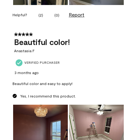
Report
Helpful?
(
2
)
(
0
)
5 out of 5 stars.
Beautiful color!
Anastasia F
VERIFIED PURCHASER
3 months ago
Beautiful color and easy to apply!
Yes, I recommend this product.