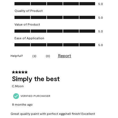
Overall Appearance, 5.0 out of 5
5.0
Quality of Product
Quality of Product, 5.0 out of 5
5.0
Value of Product
Value of Product, 5.0 out of 5
5.0
Ease of Application
Ease of Application, 5.0 out of 5
5.0
Report
Helpful?
(
3
)
(
0
)
5 out of 5 stars.
Simply the best
C.Moon
VERIFIED PURCHASER
8 months ago
Great quality paint with perfect eggshell finish! Excellent