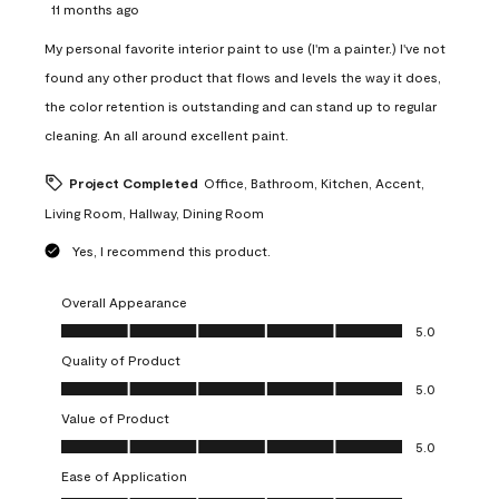
11 months ago
My personal favorite interior paint to use (I'm a painter.) I've not
found any other product that flows and levels the way it does,
the color retention is outstanding and can stand up to regular
cleaning. An all around excellent paint.
Project Completed
Office, Bathroom, Kitchen, Accent,
Living Room, Hallway, Dining Room
Yes, I recommend this product.
Overall Appearance
Overall Appearance, 5.0 out of 5
5.0
Quality of Product
Quality of Product, 5.0 out of 5
5.0
Value of Product
Value of Product, 5.0 out of 5
5.0
Ease of Application
Ease of Application, 5.0 out of 5