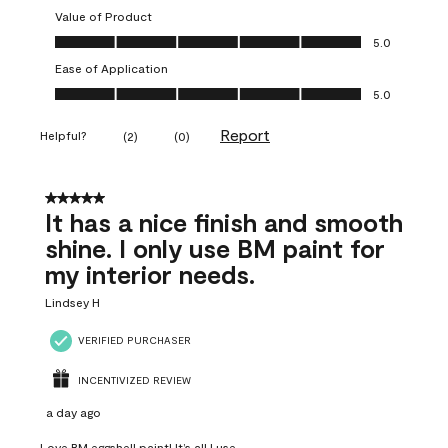
Value of Product
Value of Product, 5.0 out of 5
5.0
Ease of Application
Ease of Application, 5.0 out of 5
5.0
Report
Helpful?
(
2
)
(
0
)
5 out of 5 stars.
It has a nice finish and smooth
shine. I only use BM paint for
my interior needs.
Lindsey H
VERIFIED PURCHASER
INCENTIVIZED REVIEW
a day ago
Love BM eggshell paint! It’s all I use.