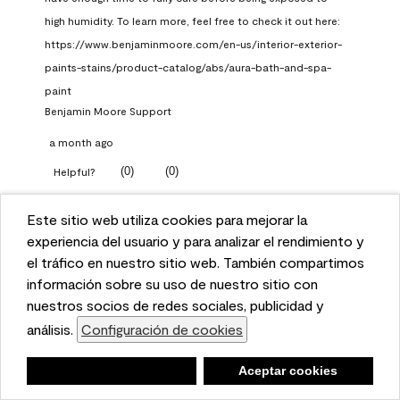
high humidity. To learn more, feel free to check it out here: 
https://www.benjaminmoore.com/en-us/interior-exterior-
paints-stains/product-catalog/abs/aura-bath-and-spa-
paint
Benjamin Moore Support
a month ago
(
0
)
(
0
)
Helpful?
Report
Este sitio web utiliza cookies para mejorar la
This website uses cookies to enhance user experience
experiencia del usuario y para analizar el rendimiento y
and to analyze performance and traffic on our website.
el tráfico en nuestro sitio web. También compartimos
Q: What Aura paint color
We also share information about your use of our site
información sobre su uso de nuestro sitio con
should I use in north facing
with our social media, advertising, and analytics
nuestros socios de redes sociales, publicidad y
entryway?
partners.
análisis.
Configuración de cookies
Cookie Settings
TKpppp
Negar
Deny
Aceptar cookies
Accept Cookies
a month ago