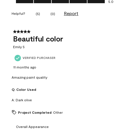
5.0
Report
Helpful?
(
5
)
(
0
)
5 out of 5 stars.
Beautiful color
Emily S
VERIFIED PURCHASER
11 months ago
Amazing paint quality
Q:
Color Used
A:
Dark olive
Project Completed
Other
Overall Appearance