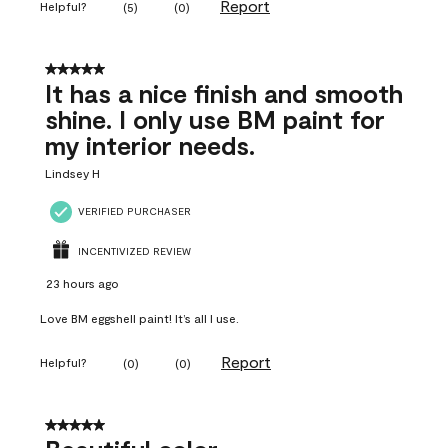
Report
Helpful?
(
5
)
(
0
)
5 out of 5 stars.
It has a nice finish and smooth
shine. I only use BM paint for
my interior needs.
Lindsey H
VERIFIED PURCHASER
INCENTIVIZED REVIEW
23 hours ago
Love BM eggshell paint! It’s all I use.
Report
Helpful?
(
0
)
(
0
)
5 out of 5 stars.