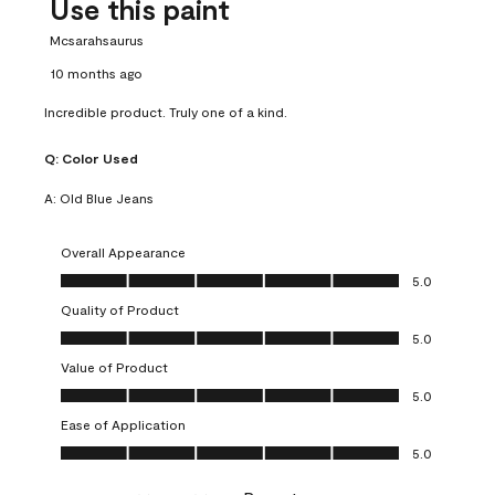
Use this paint
Mcsarahsaurus
10 months ago
Incredible product. Truly one of a kind.
Q:
Color Used
A:
Old Blue Jeans
Overall Appearance
Overall Appearance, 5.0 out of 5
5.0
Quality of Product
Quality of Product, 5.0 out of 5
5.0
Value of Product
Value of Product, 5.0 out of 5
5.0
Ease of Application
Ease of Application, 5.0 out of 5
5.0