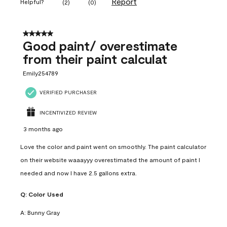
Report
Helpful?
(
2
)
(
0
)
5 out of 5 stars.
Good paint/ overestimate
from their paint calculat
Emily254789
VERIFIED PURCHASER
INCENTIVIZED REVIEW
3 months ago
Love the color and paint went on smoothly. The paint calculator
on their website waaayyy overestimated the amount of paint I
needed and now I have 2.5 gallons extra.
Q:
Color Used
A:
Bunny Gray