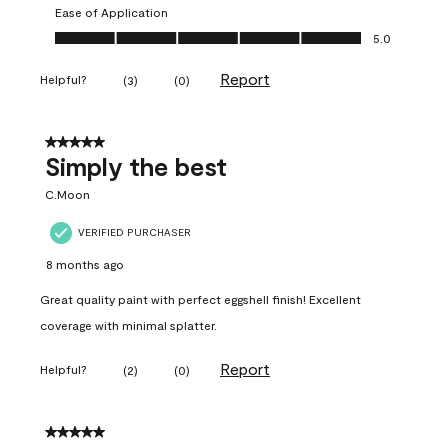
Ease of Application
Ease of Application, 5.0 out of 5
5.0
Report
Helpful?
(
3
)
(
0
)
5 out of 5 stars.
Simply the best
C.Moon
VERIFIED PURCHASER
8 months ago
Great quality paint with perfect eggshell finish! Excellent
coverage with minimal splatter.
Report
Helpful?
(
2
)
(
0
)
5 out of 5 stars.