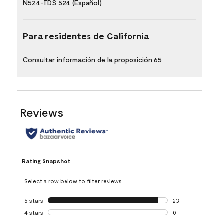
N524-TDS 524 (Español)
Para residentes de California
Consultar información de la proposición 65
Reviews
Rating Snapshot
Select a row below to filter reviews.
5 stars
stars
23
23 reviews with 5
4 stars
stars
0