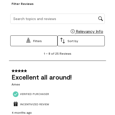
Filter Reviews
Search topics and reviews search region
Relevancy Info
Display
Filters
Sort by
1
1
–
8 of 25
Reviews
to
8
of
25
5 out of 5 stars.
Reviews
Excellent all around!
.
Amee
VERIFIED PURCHASER
INCENTIVIZED REVIEW
4 months ago