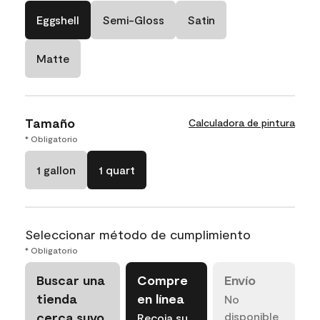
Eggshell
Semi-Gloss
Satin
Matte
Tamaño
Calculadora de pintura
* Obligatorio
1 gallon
1 quart
Seleccionar método de cumplimiento
* Obligatorio
Buscar una
Compre
Envío
tienda
en línea
No
cerca suyo
disponible
Recoja su