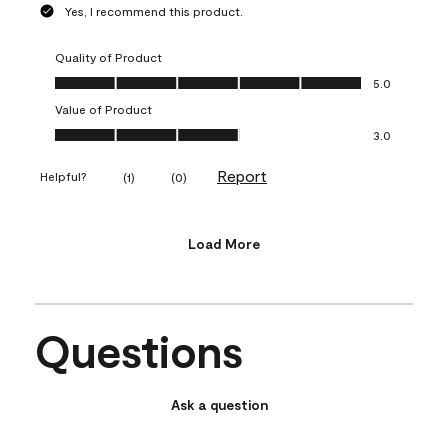
Yes, I recommend this product.
Quality of Product
Quality of Product, 5.0 out of 5
5.0
Value of Product
Value of Product, 3.0 out of 5
3.0
Report
Helpful?
(
1
)
(
0
)
Load More
Questions
Ask a question