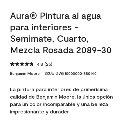
Aura® Pintura al agua
para interiores -
Semimate, Cuarto,
Mezcla Rosada 2089-30
4.8
(25)
Read
25
Benjamin Moore
SKU# ZWB100000001880140
Reviews.
Same
page
La pintura para interiores de primerísima
link.
calidad de Benjamin Moore, la única opción
para un color incomparable y una belleza
impresionante y durader