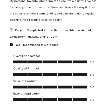
My personal favorite interior paint to use (I'm a painter.) I've not
found any other product that flows and levels the way it does,
the color retention is outstanding and can stand up to regular
cleaning. An all around excellent paint.
Project Completed
Office, Bathroom, Kitchen, Accent,
Living Room, Hallway, Dining Room
Yes, I recommend this product.
Overall Appearance
Overall Appearance, 5.0 out of 5
5.0
Quality of Product
Quality of Product, 5.0 out of 5
5.0
Value of Product
Value of Product, 5.0 out of 5
5.0
Ease of Application
Ease of Application, 5.0 out of 5
5.0