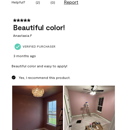
Report
Helpful?
(
2
)
(
0
)
5 out of 5 stars.
Beautiful color!
Anastasia F
VERIFIED PURCHASER
3 months ago
Beautiful color and easy to apply!
Yes, I recommend this product.