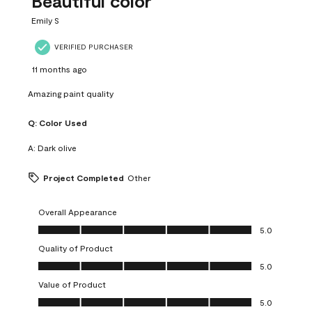
Beautiful color
Emily S
VERIFIED PURCHASER
11 months ago
Amazing paint quality
Q:
Color Used
A:
Dark olive
Project Completed
Other
Overall Appearance
Overall Appearance, 5.0 out of 5
5.0
Quality of Product
Quality of Product, 5.0 out of 5
5.0
Value of Product
Value of Product, 5.0 out of 5
5.0