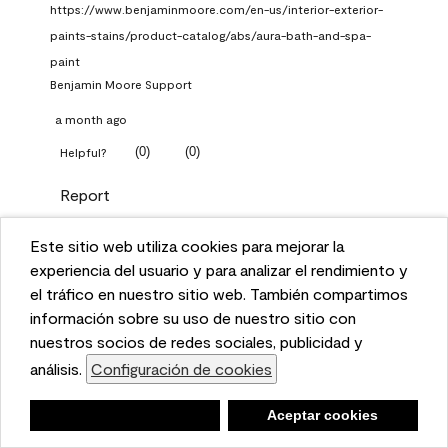
https://www.benjaminmoore.com/en-us/interior-exterior-
paints-stains/product-catalog/abs/aura-bath-and-spa-
paint
Benjamin Moore Support
a month ago
(
0
)
(
0
)
Helpful?
Report
Este sitio web utiliza cookies para mejorar la
Q: What Aura paint color
This website uses cookies to enhance user experience
experiencia del usuario y para analizar el rendimiento y
should I use in north facing
and to analyze performance and traffic on our website.
el tráfico en nuestro sitio web. También compartimos
entryway?
We also share information about your use of our site
información sobre su uso de nuestro sitio con
with our social media, advertising, and analytics
nuestros socios de redes sociales, publicidad y
TKpppp
partners.
análisis.
Configuración de cookies
Cookie Settings
a month ago
Negar
Deny
Aceptar cookies
Accept Cookies
1 Answer