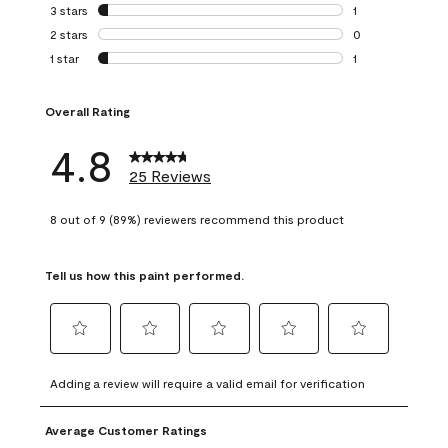
0 reviews with 4 
3 stars
stars
1
1 review with 3 st
2 stars
stars
0
0 reviews with 2 
1 star
stars
1
1 review with 1 sta
Overall Rating
4.8
25 Reviews
8 out of 9 (89%) reviewers recommend this product
Tell us how this paint performed.
Select
Select
Select
Select
Select
to
to
to
to
to
Adding a review will require a valid email for verification
rate
rate
rate
rate
rate
the
the
the
the
the
Average Customer Ratings
item
item
item
item
item