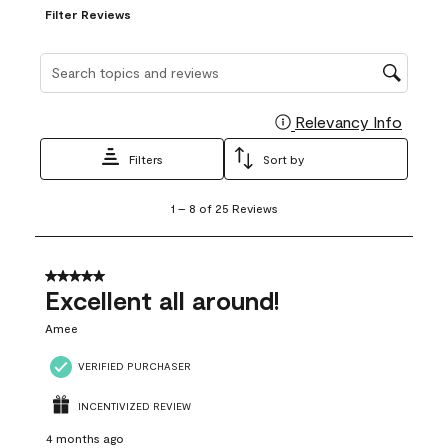
Filter Reviews
Search topics and reviews search region
Relevancy Info
Display
Filters
Sort by
1
1
–
8 of 25
Reviews
to
8
of
25
5 out of 5 stars.
Reviews
Excellent all around!
.
Amee
VERIFIED PURCHASER
INCENTIVIZED REVIEW
4 months ago