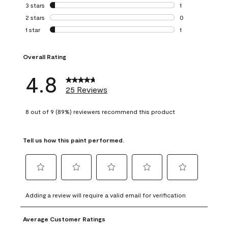
0 reviews with 4 
3 stars
stars
1
1 review with 3 st
2 stars
stars
0
0 reviews with 2 
1 star
stars
1
1 review with 1 sta
Overall Rating
4.8
25 Reviews
8 out of 9 (89%) reviewers recommend this product
Tell us how this paint performed.
Select
Select
Select
Select
Select
to
to
to
to
to
Adding a review will require a valid email for verification
rate
rate
rate
rate
rate
the
the
the
the
the
Average Customer Ratings
item
item
item
item
item