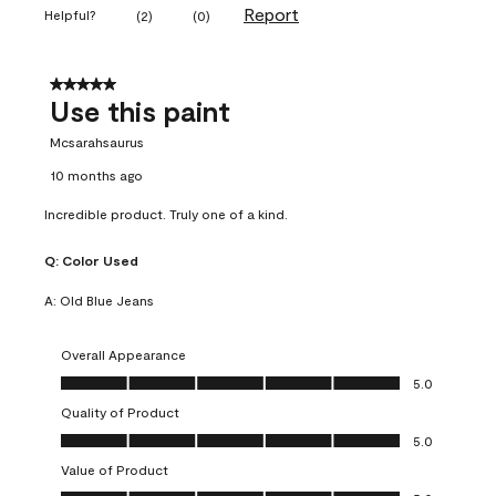
Report
Helpful?
(
2
)
(
0
)
5 out of 5 stars.
Use this paint
Mcsarahsaurus
10 months ago
Incredible product. Truly one of a kind.
Q:
Color Used
A:
Old Blue Jeans
Overall Appearance
Overall Appearance, 5.0 out of 5
5.0
Quality of Product
Quality of Product, 5.0 out of 5
5.0
Value of Product
Value of Product, 5.0 out of 5