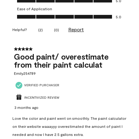
5.0
Ease of Application
Ease of Application, 5.0 out of 5
5.0
Report
Helpful?
(
2
)
(
0
)
5 out of 5 stars.
Good paint/ overestimate
from their paint calculat
Emily254789
VERIFIED PURCHASER
INCENTIVIZED REVIEW
3 months ago
Love the color and paint went on smoothly. The paint calculator
on their website waaayyy overestimated the amount of paint I
needed and now I have 2.5 gallons extra.