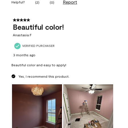
Report
Helpful?
(
2
)
(
0
)
5 out of 5 stars.
Beautiful color!
Anastasia F
VERIFIED PURCHASER
3 months ago
Beautiful color and easy to apply!
Yes, I recommend this product.