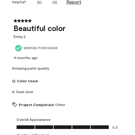
Report
Helpful?
(
5
)
(
0
)
5 out of 5 stars.
Beautiful color
Emily S
VERIFIED PURCHASER
11 months ago
Amazing paint quality
Q:
Color Used
A:
Dark olive
Project Completed
Other
Overall Appearance
Overall Appearance, 5.0 out of 5
5.0