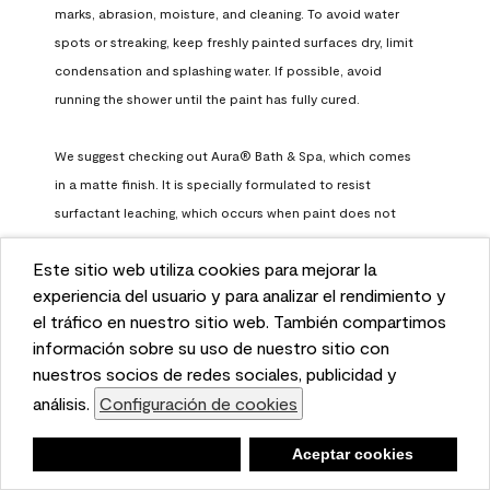
marks, abrasion, moisture, and cleaning. To avoid water 
spots or streaking, keep freshly painted surfaces dry, limit 
condensation and splashing water. If possible, avoid 
running the shower until the paint has fully cured.

We suggest checking out Aura® Bath & Spa, which comes 
in a matte finish. It is specially formulated to resist 
surfactant leaching, which occurs when paint does not 
have enough time to fully cure before being exposed to 
Este sitio web utiliza cookies para mejorar la
high humidity. To learn more, feel free to check it out here: 
This website uses cookies to enhance user experience
experiencia del usuario y para analizar el rendimiento y
https://www.benjaminmoore.com/en-us/interior-exterior-
and to analyze performance and traffic on our website.
el tráfico en nuestro sitio web. También compartimos
paints-stains/product-catalog/abs/aura-bath-and-spa-
We also share information about your use of our site
información sobre su uso de nuestro sitio con
paint
with our social media, advertising, and analytics
nuestros socios de redes sociales, publicidad y
Benjamin Moore Support
partners.
análisis.
Configuración de cookies
Cookie Settings
a month ago
Negar
Deny
Aceptar cookies
Accept Cookies
(
0
)
(
0
)
Helpful?