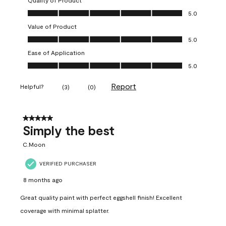
Quality of Product
Quality of Product, 5.0 out of 5
5.0
Value of Product
Value of Product, 5.0 out of 5
5.0
Ease of Application
Ease of Application, 5.0 out of 5
5.0
Report
Helpful?
(
3
)
(
0
)
5 out of 5 stars.
Simply the best
C.Moon
VERIFIED PURCHASER
8 months ago
Great quality paint with perfect eggshell finish! Excellent
coverage with minimal splatter.