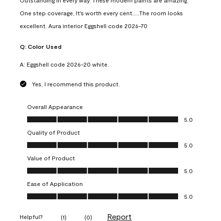
Outstanding in every way. These modern paints are amazing.
One step coverage, It's worth every cent.....The room looks
excellent. Aura interior Eggshell code 2026-70
Q:
Color Used
A:
Eggshell code 2026-20 white.
Yes, I recommend this product.
Overall Appearance
Overall Appearance, 5.0 out of 5
5.0
Quality of Product
Quality of Product, 5.0 out of 5
5.0
Value of Product
Value of Product, 5.0 out of 5
5.0
Ease of Application
Ease of Application, 5.0 out of 5
5.0
Report
Helpful?
(
1
)
(
0
)