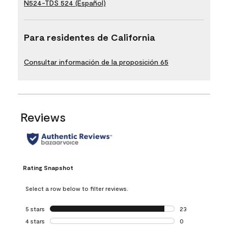
N524-TDS 524 (Español)
Para residentes de California
Consultar información de la proposición 65
Reviews
Rating Snapshot
Select a row below to filter reviews.
5 stars
stars
23
23 reviews with 5
4 stars
stars
0