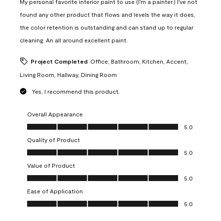
My personal favorite interior paint to use (I'm a painter.) I've not
found any other product that flows and levels the way it does,
the color retention is outstanding and can stand up to regular
cleaning. An all around excellent paint.
Project Completed
Office, Bathroom, Kitchen, Accent,
Living Room, Hallway, Dining Room
Yes, I recommend this product.
Overall Appearance
Overall Appearance, 5.0 out of 5
5.0
Quality of Product
Quality of Product, 5.0 out of 5
5.0
Value of Product
Value of Product, 5.0 out of 5
5.0
Ease of Application
Ease of Application, 5.0 out of 5
5.0