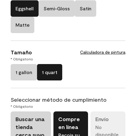
Eggshell
Semi-Gloss
Satin
Matte
Tamaño
Calculadora de pintura
* Obligatorio
1 gallon
1 quart
Seleccionar método de cumplimiento
* Obligatorio
Buscar una
Compre
Envío
tienda
en línea
No
cerca suyo
disponible
Recoja su