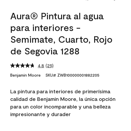
Aura® Pintura al agua
para interiores -
Semimate, Cuarto, Rojo
de Segovia 1288
4.8
(25)
Read
25
Benjamin Moore
SKU# ZWB100000001882205
Reviews.
Same
page
La pintura para interiores de primerísima
link.
calidad de Benjamin Moore, la única opción
para un color incomparable y una belleza
impresionante y durader