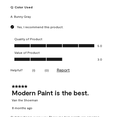
Q:
Color Used
A:
Bunny Gray
Yes, I recommend this product.
Quality of Product
Quality of Product, 5.0 out of 5
5.0
Value of Product
Value of Product, 3.0 out of 5
3.0
Report
Helpful?
(
1
)
(
0
)
5 out of 5 stars.
Modern Paint is the best.
Van the Shoeman
8 months ago