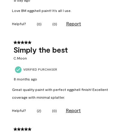
a day ago
Love BM eggshell paint! It’s all I use.
Report
Helpful?
(
0
)
(
0
)
5 out of 5 stars.
Simply the best
C.Moon
VERIFIED PURCHASER
8 months ago
Great quality paint with perfect eggshell finish! Excellent
coverage with minimal splatter.
Report
Helpful?
(
2
)
(
0
)
5 out of 5 stars.