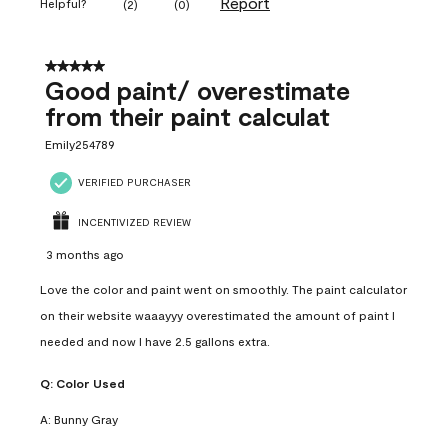
Report
Helpful?
(
2
)
(
0
)
5 out of 5 stars.
Good paint/ overestimate
from their paint calculat
Emily254789
VERIFIED PURCHASER
INCENTIVIZED REVIEW
3 months ago
Love the color and paint went on smoothly. The paint calculator
on their website waaayyy overestimated the amount of paint I
needed and now I have 2.5 gallons extra.
Q:
Color Used
A:
Bunny Gray