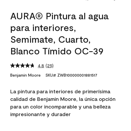
AURA® Pintura al agua
para interiores,
Semimate, Cuarto,
Blanco Tímido OC-39
4.8
(25)
Read
25
Benjamin Moore
SKU# ZWB100000001881517
Reviews.
Same
page
La pintura para interiores de primerísima
link.
calidad de Benjamin Moore, la única opción
para un color incomparable y una belleza
impresionante y durader