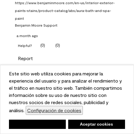
https://www.benjaminmoore.com/en-us/interior-exterior-
paints-stains/product-catalog/abs/aura-bath-and-spa-
paint
Benjamin Moore Support
a month ago
(
0
)
(
0
)
Helpful?
Report
Este sitio web utiliza cookies para mejorar la
Q: What Aura paint color
This website uses cookies to enhance user experience
experiencia del usuario y para analizar el rendimiento y
should I use in north facing
and to analyze performance and traffic on our website.
el tráfico en nuestro sitio web. También compartimos
entryway?
We also share information about your use of our site
información sobre su uso de nuestro sitio con
with our social media, advertising, and analytics
nuestros socios de redes sociales, publicidad y
TKpppp
partners.
análisis.
Configuración de cookies
Cookie Settings
a month ago
Negar
Deny
Aceptar cookies
Accept Cookies
1 Answer