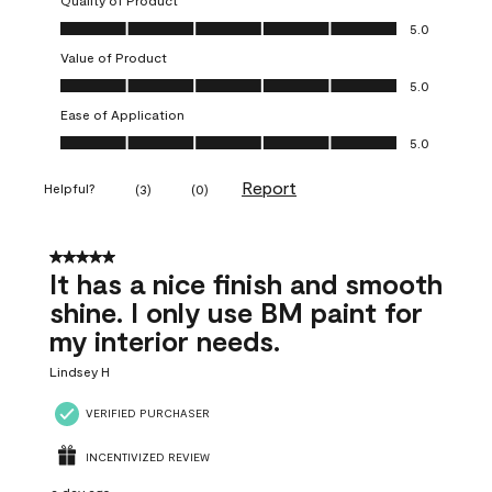
Quality of Product
Quality of Product, 5.0 out of 5
5.0
Value of Product
Value of Product, 5.0 out of 5
5.0
Ease of Application
Ease of Application, 5.0 out of 5
5.0
Report
Helpful?
(
3
)
(
0
)
5 out of 5 stars.
It has a nice finish and smooth
shine. I only use BM paint for
my interior needs.
Lindsey H
VERIFIED PURCHASER
INCENTIVIZED REVIEW