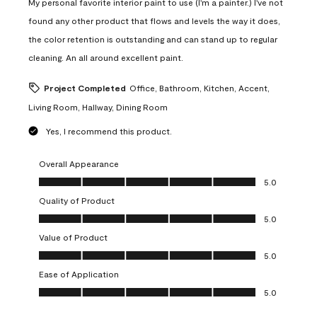
My personal favorite interior paint to use (I'm a painter.) I've not
found any other product that flows and levels the way it does,
the color retention is outstanding and can stand up to regular
cleaning. An all around excellent paint.
Project Completed
Office, Bathroom, Kitchen, Accent,
Living Room, Hallway, Dining Room
Yes, I recommend this product.
Overall Appearance
Overall Appearance, 5.0 out of 5
5.0
Quality of Product
Quality of Product, 5.0 out of 5
5.0
Value of Product
Value of Product, 5.0 out of 5
5.0
Ease of Application
Ease of Application, 5.0 out of 5
5.0