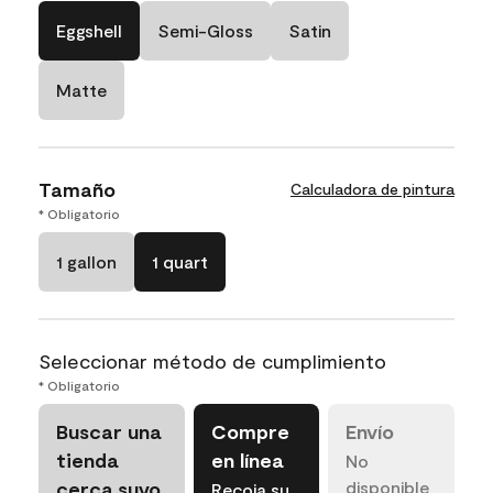
Eggshell
Semi-Gloss
Satin
Matte
Tamaño
Calculadora de pintura
* Obligatorio
1 gallon
1 quart
Seleccionar método de cumplimiento
* Obligatorio
Buscar una
Compre
Envío
tienda
en línea
No
cerca suyo
disponible
Recoja su