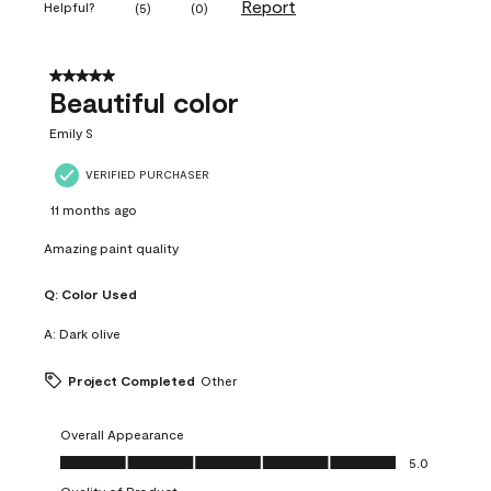
Report
Helpful?
(
5
)
(
0
)
5 out of 5 stars.
Beautiful color
Emily S
VERIFIED PURCHASER
11 months ago
Amazing paint quality
Q:
Color Used
A:
Dark olive
Project Completed
Other
Overall Appearance
Overall Appearance, 5.0 out of 5
5.0