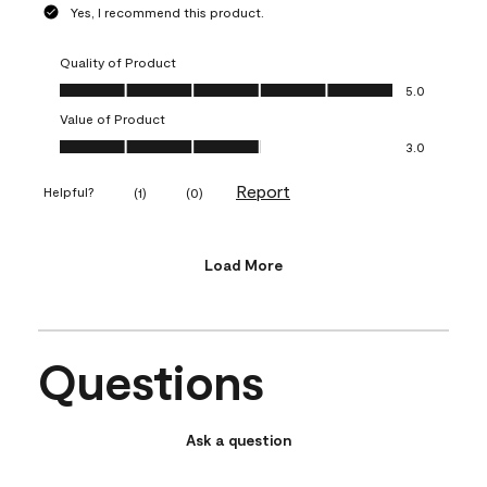
Yes, I recommend this product.
Quality of Product
Quality of Product, 5.0 out of 5
5.0
Value of Product
Value of Product, 3.0 out of 5
3.0
Report
Helpful?
(
1
)
(
0
)
Load More
Questions
Ask a question