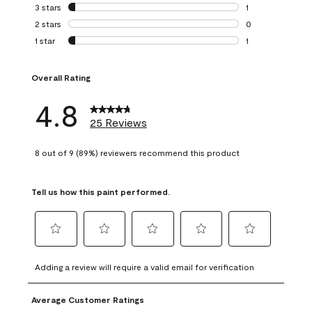
0 reviews with 4 
3 stars
stars
1
1 review with 3 st
2 stars
stars
0
0 reviews with 2 
1 star
stars
1
1 review with 1 sta
Overall Rating
4.8
25 Reviews
8 out of 9 (89%) reviewers recommend this product
Tell us how this paint performed.
Select
Select
Select
Select
Select
to
to
to
to
to
Adding a review will require a valid email for verification
rate
rate
rate
rate
rate
the
the
the
the
the
Average Customer Ratings
item
item
item
item
item