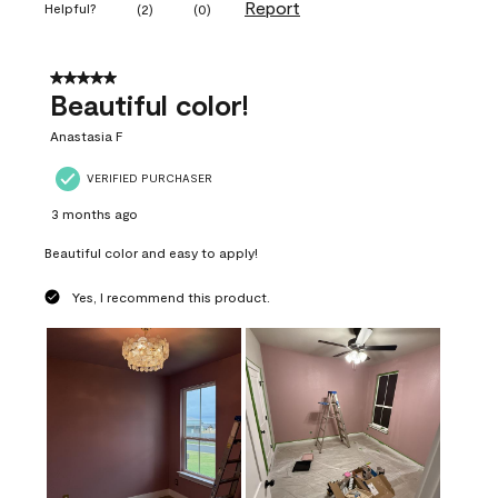
Report
Helpful?
(
2
)
(
0
)
5 out of 5 stars.
Beautiful color!
Anastasia F
VERIFIED PURCHASER
3 months ago
Beautiful color and easy to apply!
Yes, I recommend this product.