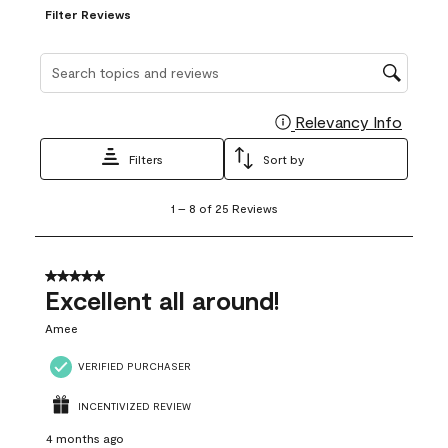
Filter Reviews
Search topics and reviews search region
Relevancy Info
Display
Filters
Sort by
1
1
–
8 of 25
Reviews
to
8
of
25
5 out of 5 stars.
Reviews
Excellent all around!
.
Amee
VERIFIED PURCHASER
INCENTIVIZED REVIEW
4 months ago