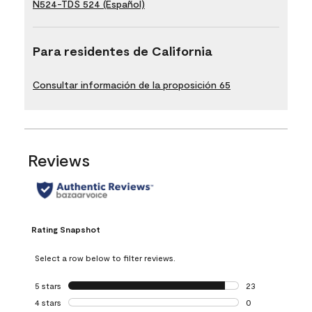
N524-TDS 524 (Español)
Para residentes de California
Consultar información de la proposición 65
Reviews
Rating Snapshot
Select a row below to filter reviews.
5 stars
stars
23
23 reviews with 5
4 stars
stars
0