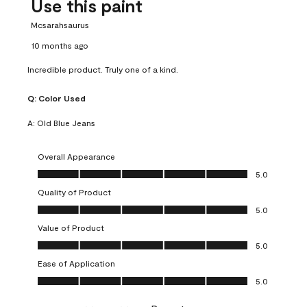
Use this paint
Mcsarahsaurus
10 months ago
Incredible product. Truly one of a kind.
Q:
Color Used
A:
Old Blue Jeans
Overall Appearance
Overall Appearance, 5.0 out of 5
5.0
Quality of Product
Quality of Product, 5.0 out of 5
5.0
Value of Product
Value of Product, 5.0 out of 5
5.0
Ease of Application
Ease of Application, 5.0 out of 5
5.0