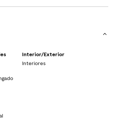
les
Interior/Exterior
Interiores
ngado
al