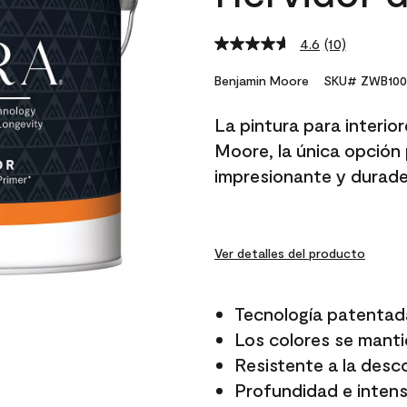
4.6
(10)
Read
10
Reviews.
Benjamin Moore
SKU# ZWB100
Same
page
La pintura para interio
link.
Moore, la única opción 
impresionante y durade
Ver detalles del producto
Tecnología patentad
Los colores se manti
Resistente a la desc
Profundidad e intensi