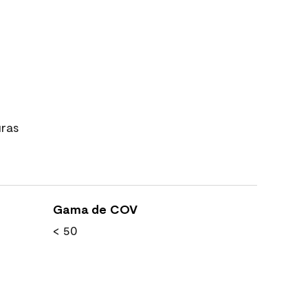
uras
Gama de COV
< 50