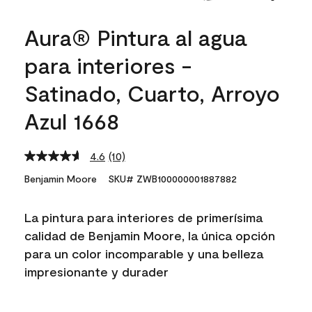
Aura® Pintura al agua
para interiores -
Satinado, Cuarto, Arroyo
Azul 1668
4.6
(10)
Read
10
Benjamin Moore
SKU# ZWB100000001887882
Reviews.
Same
page
La pintura para interiores de primerísima
link.
calidad de Benjamin Moore, la única opción
para un color incomparable y una belleza
impresionante y durader