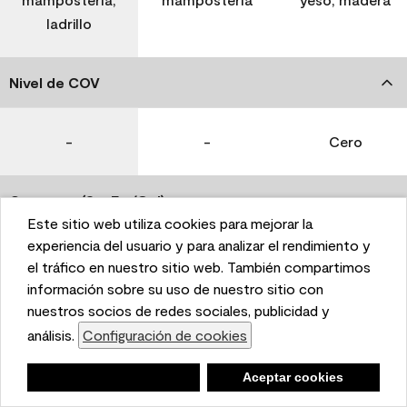
ladrillo
Nivel de COV
-
-
Cero
Coverage (Sq. Ft./Gal)
Este sitio web utiliza cookies para mejorar la
This website uses cookies to enhance user experience
experiencia del usuario y para analizar el rendimiento y
350-400
400-450
400-450
and to analyze performance and traffic on our website.
el tráfico en nuestro sitio web. También compartimos
We also share information about your use of our site
información sobre su uso de nuestro sitio con
with our social media, advertising, and analytics
nuestros socios de redes sociales, publicidad y
Tiempo de secado
partners.
análisis.
Configuración de cookies
Cookie Settings
1 hora
1 hora
1 hora
Negar
Deny
Aceptar cookies
Accept Cookies