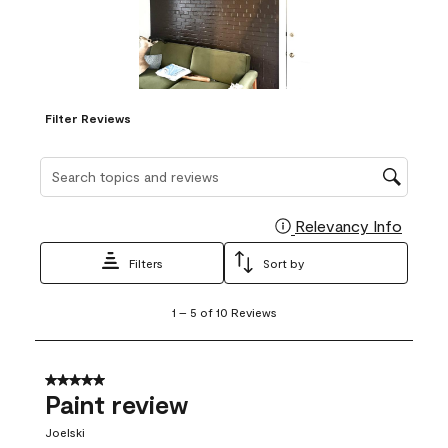
Filter Reviews
Search topics and reviews search region
Relevancy Info
Display
Filters
Sort by
1
1
–
5 of 10
Reviews
to
5
of
10
5 out of 5 stars.
Reviews
Paint review
.
Joelski