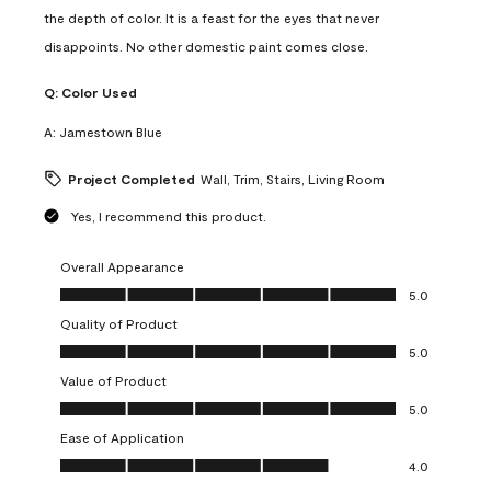
the depth of color. It is a feast for the eyes that never
disappoints. No other domestic paint comes close.
Q:
Color Used
A:
Jamestown Blue
Project Completed
Wall, Trim, Stairs, Living Room
Yes, I recommend this product.
Overall Appearance
Overall Appearance, 5.0 out of 5
5.0
Quality of Product
Quality of Product, 5.0 out of 5
5.0
Value of Product
Value of Product, 5.0 out of 5
5.0
Ease of Application
Ease of Application, 4.0 out of 5
4.0