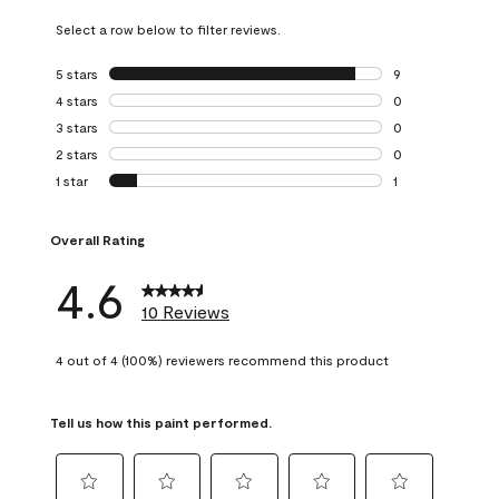
Select a row below to filter reviews.
5 stars
stars
9
9 reviews with 5 
4 stars
stars
0
0 reviews with 4 
3 stars
stars
0
0 reviews with 3 
2 stars
stars
0
0 reviews with 2 
1 star
stars
1
1 review with 1 sta
Overall Rating
4.6
10 Reviews
4 out of 4 (100%) reviewers recommend this product
Tell us how this paint performed.