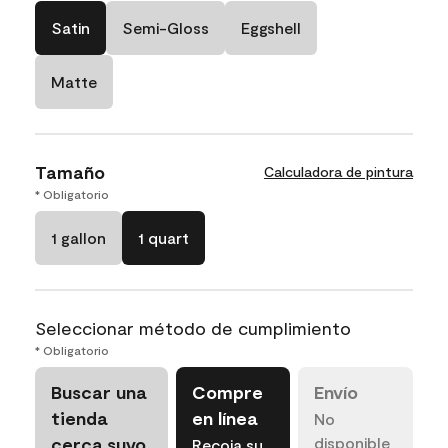
Satin
Semi-Gloss
Eggshell
Matte
Tamaño
Calculadora de pintura
* Obligatorio
1 gallon
1 quart
Seleccionar método de cumplimiento
* Obligatorio
Buscar una
Compre
Envío
tienda
en línea
No
cerca suyo
disponible
Recoja su