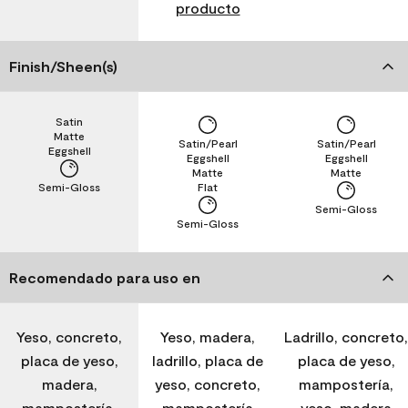
producto
Finish/Sheen(s)
Satin
Matte
Satin/Pearl
Satin/Pearl
Eggshell
Eggshell
Eggshell
Matte
Matte
Semi-Gloss
Flat
Semi-Gloss
Semi-Gloss
Recomendado para uso en
Yeso, concreto,
Yeso, madera,
Ladrillo, concreto,
placa de yeso,
ladrillo, placa de
placa de yeso,
madera,
yeso, concreto,
mampostería,
mampostería,
mampostería
yeso, madera