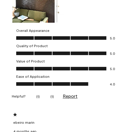
Overall Appearance
Overall Appearance, 5.0 out of 5
5.0
Quality of Product
Quality of Product, 5.0 out of 5
5.0
Value of Product
Value of Product, 5.0 out of 5
5.0
Ease of Application
Ease of Application, 4.0 out of 5
4.0
Report
Helpful?
(
1
)
(
1
)
1 out of 5 stars.
ebeiro marin
4 months ago