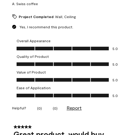
A:
Swiss coffee
Project Completed
Wall, Ceiling
Yes, I recommend this product.
Overall Appearance
Overall Appearance, 5.0 out of 5
5.0
Quality of Product
Quality of Product, 5.0 out of 5
5.0
Value of Product
Value of Product, 5.0 out of 5
5.0
Ease of Application
Ease of Application, 5.0 out of 5
5.0
Report
Helpful?
(
0
)
(
0
)
5 out of 5 stars.
Great product, would buy