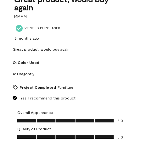
again
MMMM
VERIFIED PURCHASER
5 months ago
Great product, would buy again
Q:
Color Used
A:
Dragonfly
Project Completed
Furniture
Yes, I recommend this product.
Overall Appearance
Overall Appearance, 5.0 out of 5
5.0
Quality of Product
Quality of Product, 5.0 out of 5
5.0