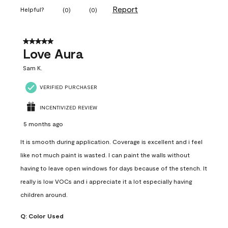
Report
Helpful?
(
0
)
(
0
)
5 out of 5 stars.
Love Aura
Sam K.
VERIFIED PURCHASER
INCENTIVIZED REVIEW
5 months ago
It is smooth during application. Coverage is excellent and i feel
like not much paint is wasted. I can paint the walls without
having to leave open windows for days because of the stench. It
really is low VOCs and i appreciate it a lot especially having
children around.
Q:
Color Used