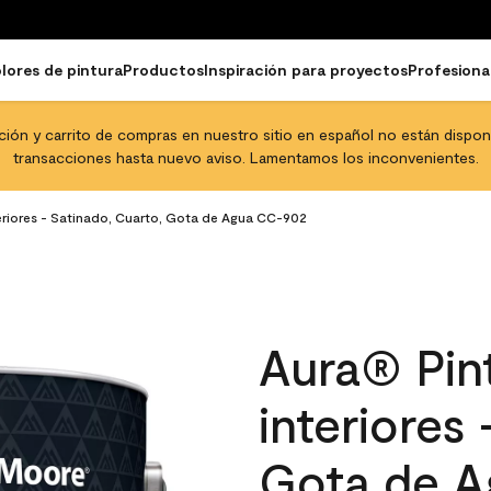
lores de pintura
Productos
Inspiración para proyectos
Profesiona
pción y carrito de compras en nuestro sitio en español no están disponib
transacciones hasta nuevo aviso. Lamentamos los inconvenientes.
teriores - Satinado, Cuarto, Gota de Agua CC-902
Aura® Pint
interiores
Gota de 