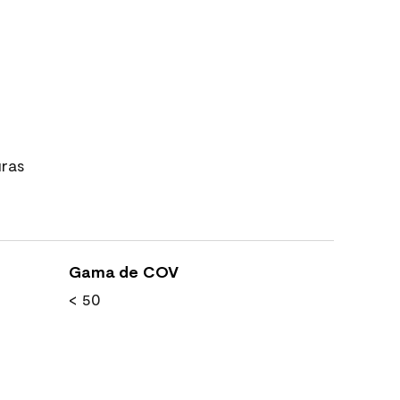
uras
Gama de COV
< 50