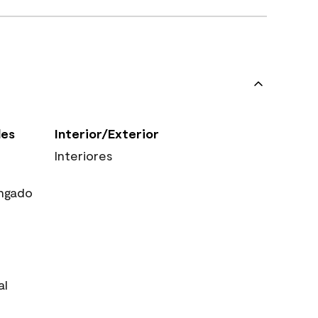
les
Interior/Exterior
Interiores
ngado
al