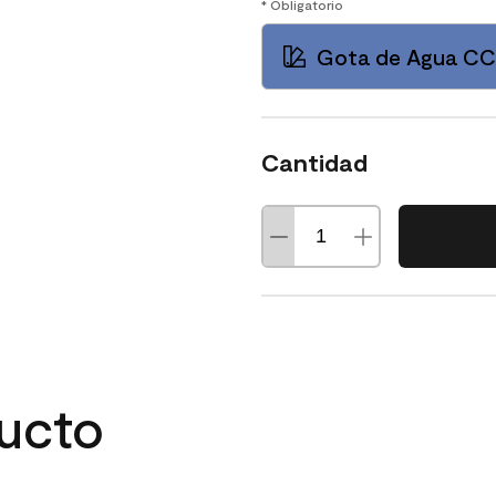
* Obligatorio
Gota de Agua CC
Cantidad
ducto