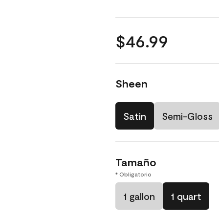
$46.99
Sheen
Satin
Semi-Gloss
Tamaño
* Obligatorio
1 gallon
1 quart