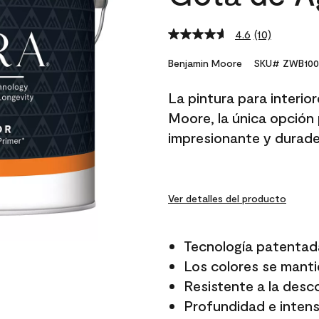
4.6
(10)
Read
10
Reviews.
Benjamin Moore
SKU# ZWB100
Same
page
La pintura para interio
link.
Moore, la única opción 
impresionante y durade
Ver detalles del producto
Tecnología patentad
Los colores se manti
Resistente a la desc
Profundidad e intensi