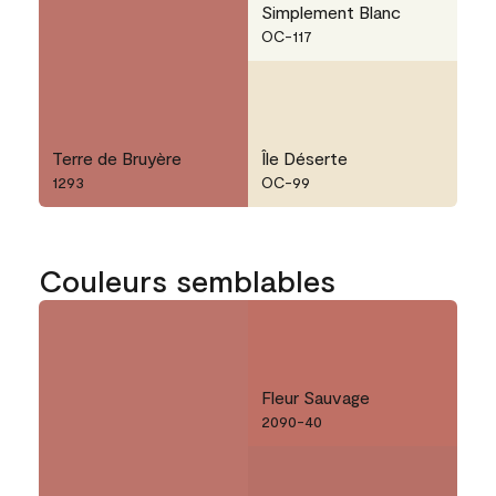
Simplement Blanc
OC-117
Terre de Bruyère
Île Déserte
1293
OC-99
Couleurs semblables
Fleur Sauvage
2090-40