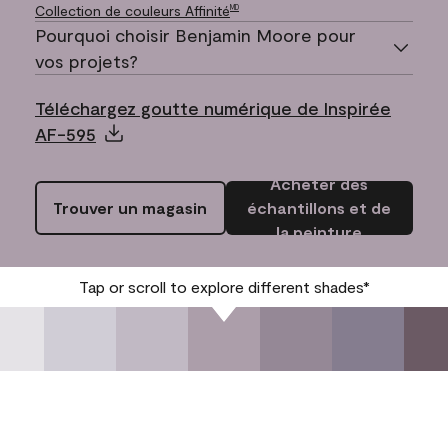
Collection de couleurs Affinité
MD
Pourquoi choisir Benjamin Moore pour
vos projets?
Téléchargez goutte numérique de Inspirée
AF-595
Acheter des
Trouver un magasin
échantillons et de
la peinture
Tap or scroll to explore different shades*