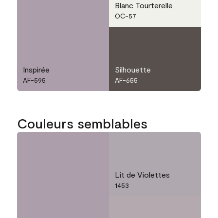
Blanc Tourterelle
OC-57
Inspirée
Silhouette
AF-595
AF-655
Couleurs semblables
Lit de Violettes
1453