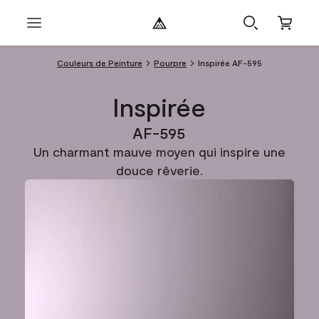
Couleurs de Peinture
Pourpre
Inspirée AF-595
Inspirée
AF-595
Un charmant mauve moyen qui inspire une
douce rêverie.