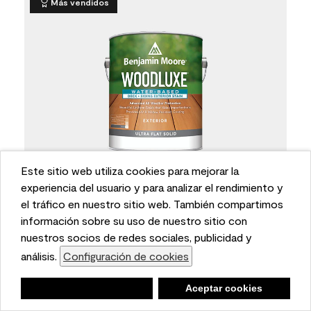
Más vendidos
Este sitio web utiliza cookies para mejorar la
This website uses cookies to enhance user experience
experiencia del usuario y para analizar el rendimiento y
and to analyze performance and traffic on our website.
el tráfico en nuestro sitio web. También compartimos
Benjamin Moore
•
0695
Woodluxe® Tinte para terrazas y
We also share information about your use of our site
información sobre su uso de nuestro sitio con
revestimientos exteriores al agua - Ultraliso sin
with our social media, advertising, and analytics
nuestros socios de redes sociales, publicidad y
brillo
partners.
análisis.
Configuración de cookies
Cookie Settings
La máxima protección para la belleza exterior.
Hojas de datos
5.0
(2)
Negar
Deny
Aceptar cookies
Accept Cookies
No se puede comprar en línea, póngase en contacto con la
tienda para consultar la disponibilidad