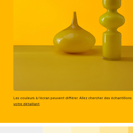
Les couleurs à l’écran peuvent différer. Allez chercher des échantillons
votre détaillant
.