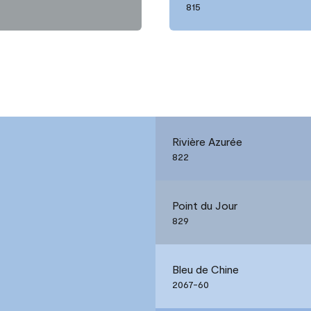
815
Rivière Azurée
822
Point du Jour
829
Bleu de Chine
2067-60