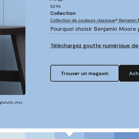
52.96
Collection
Collection de couleurs classique
Benjamin
MD
Pourquoi choisir Benjamin Moore 
Téléchargez goutte numérique de
Trouver un magasin
Ache
 gratuits chez