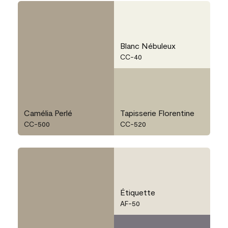
Blanc Nébuleux
CC-40
Camélia Perlé
Tapisserie Florentine
CC-500
CC-520
Étiquette
AF-50