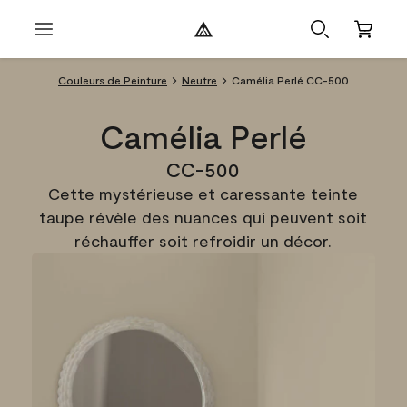
Couleurs de Peinture
Neutre
Camélia Perlé CC-500
Camélia Perlé
CC-500
Cette mystérieuse et caressante teinte
taupe révèle des nuances qui peuvent soit
réchauffer soit refroidir un décor.