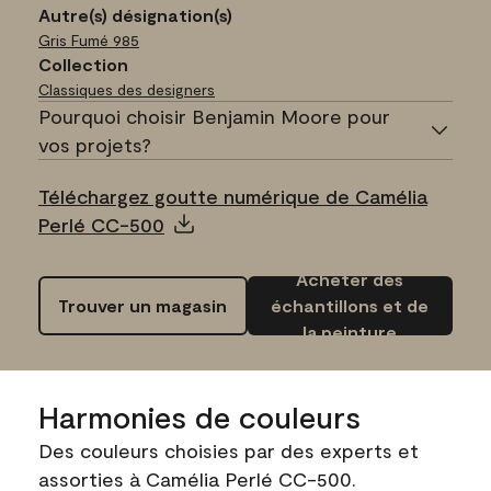
Autre(s) désignation(s)
Gris Fumé
985
Collection
Classiques des designers
Pourquoi choisir Benjamin Moore pour
vos projets?
Téléchargez goutte numérique de Camélia
Perlé CC-500
Acheter des
Trouver un magasin
échantillons et de
la peinture
Harmonies de couleurs
Des couleurs choisies par des experts et
assorties à Camélia Perlé CC-500.