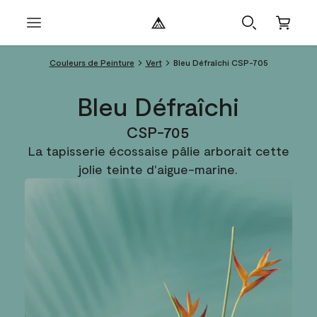
Couleurs de Peinture
Vert
Bleu Défraîchi CSP-705
Bleu Défraîchi
CSP-705
La tapisserie écossaise pâlie arborait cette
jolie teinte d'aigue-marine.