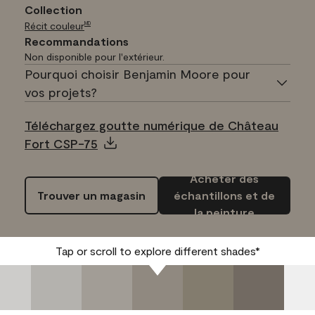
Collection
Récit couleur
MD
Recommandations
Non disponible pour l'extérieur.
Pourquoi choisir Benjamin Moore pour
vos projets?
Téléchargez goutte numérique de Château
Fort CSP-75
Acheter des
Trouver un magasin
échantillons et de
la peinture
Tap or scroll to explore different shades*