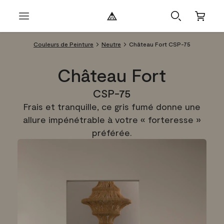
Couleurs de Peinture
Neutre
Château Fort CSP-75
Château Fort
CSP-75
Frais et tranquille, ce gris fumé donne une
allure impénétrable à votre « forteresse »
préférée.