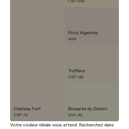
CSP-205
Flots Argentés
1469
Truffière
CSP-145
Château Fort
Brunante du Désert
CSP-75
2137-40
Votre couleur idéale vous attend. Recherchez dans