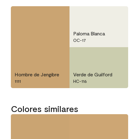
Paloma Blanca
OC-17
Hombre de Jengibre
Verde de Guilford
1111
HC-116
Colores similares