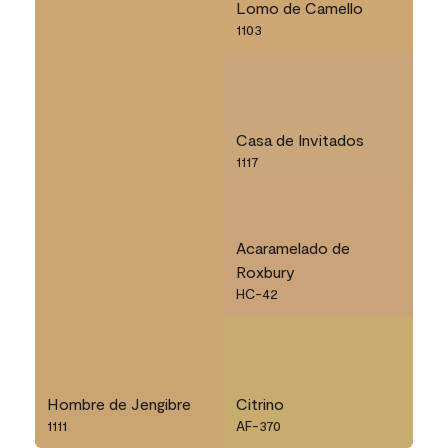
Lomo de Camello
1103
Casa de Invitados
1117
Acaramelado de
Roxbury
HC-42
Hombre de Jengibre
Citrino
1111
AF-370