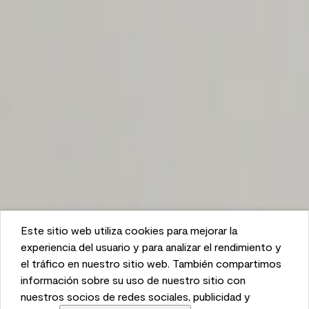
Este sitio web utiliza cookies para mejorar la
This website uses cookies to enhance user experience
experiencia del usuario y para analizar el rendimiento y
and to analyze performance and traffic on our website.
el tráfico en nuestro sitio web. También compartimos
We also share information about your use of our site
información sobre su uso de nuestro sitio con
with our social media, advertising, and analytics
nuestros socios de redes sociales, publicidad y