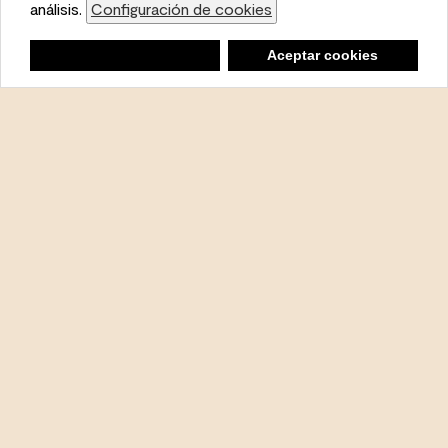
partners.
análisis.
Configuración de cookies
Cookie Settings
Lista de compras
Negar
Deny
Aceptar cookies
Accept Cookies
Ambiente