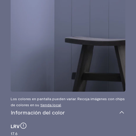
Los colores en pantalla pueden variar. Recoja imágenes con chips
de colores en su
tienda local
.
Información del color
LRV
17.6