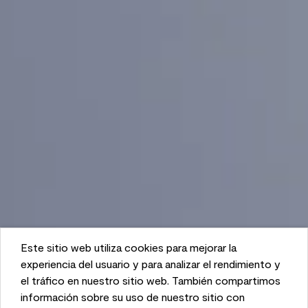
Este sitio web utiliza cookies para mejorar la
This website uses cookies to enhance user experience
experiencia del usuario y para analizar el rendimiento y
and to analyze performance and traffic on our website.
el tráfico en nuestro sitio web. También compartimos
We also share information about your use of our site
información sobre su uso de nuestro sitio con