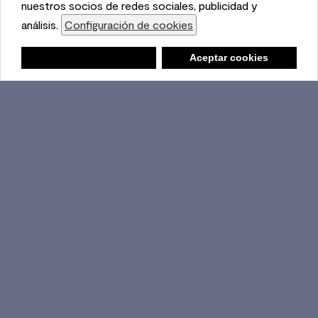
with our social media, advertising, and analytics
nuestros socios de redes sociales, publicidad y
partners.
análisis.
Configuración de cookies
Cookie Settings
Lista de compras
Negar
Deny
Aceptar cookies
Accept Cookies
Ambiente