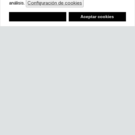
partners.
análisis.
Configuración de cookies
Cookie Settings
Lista de compras
Negar
Deny
Aceptar cookies
Accept Cookies
Ambiente