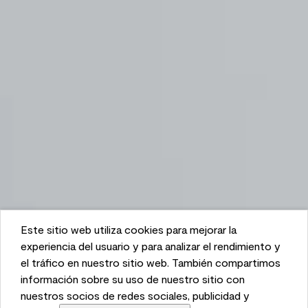
Este sitio web utiliza cookies para mejorar la
This website uses cookies to enhance user experience
experiencia del usuario y para analizar el rendimiento y
and to analyze performance and traffic on our website.
el tráfico en nuestro sitio web. También compartimos
We also share information about your use of our site
información sobre su uso de nuestro sitio con
with our social media, advertising, and analytics
nuestros socios de redes sociales, publicidad y