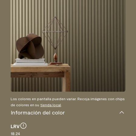
Los colores en pantalla pueden variar. Recoja imágenes con chips
de colores en su
tienda local
.
Información del color
LRV
18.24