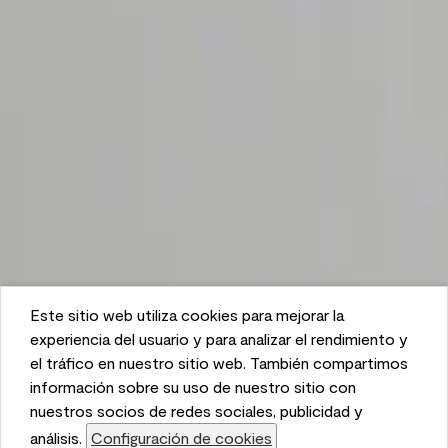
Este sitio web utiliza cookies para mejorar la
This website uses cookies to enhance user experience
experiencia del usuario y para analizar el rendimiento y
and to analyze performance and traffic on our website.
el tráfico en nuestro sitio web. También compartimos
We also share information about your use of our site
información sobre su uso de nuestro sitio con
with our social media, advertising, and analytics
nuestros socios de redes sociales, publicidad y
partners.
análisis.
Configuración de cookies
Cookie Settings