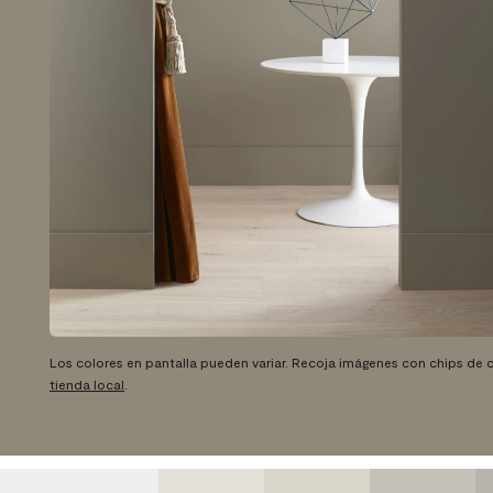
Los colores en pantalla pueden variar. Recoja imágenes con chips de c
tienda local
.