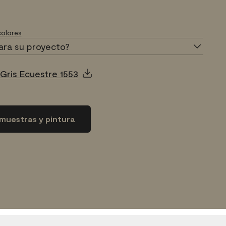
olores
ara su proyecto?
Gris Ecuestre 1553
muestras y pintura