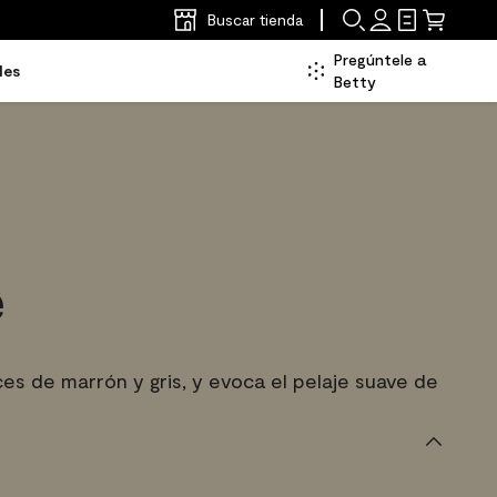
Buscar tienda
Pregúntele a
les
Betty
e
es de marrón y gris, y evoca el pelaje suave de