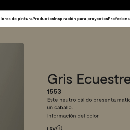
lores de pintura
Productos
Inspiración para proyectos
Profesiona
Gris Ecuestr
1553
Este neutro cálido presenta matic
un caballo.
Información del color
LRV