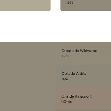
1553
Cresta de Wildwood
1538
Cola de Ardilla
1476
Gris de Kingsport
HC-86