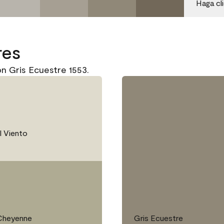
Haga cl
res
n Gris Ecuestre 1553.
l Viento
Cheyenne
Gris Ecuestre