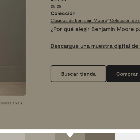
25.28
Colección
Clásicos de Benjamin Moore
Colección de c
®
¿Por qué elegir Benjamin Moore p
Descargue una muestra digital de 
Buscar tienda
Comprar 
olores en su