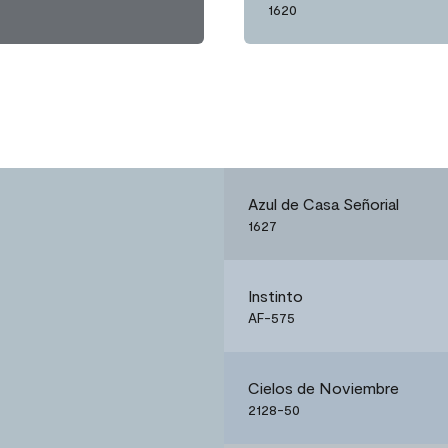
1620
Azul de Casa Señorial
1627
Instinto
AF-575
Cielos de Noviembre
2128-50