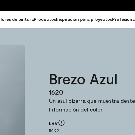
lores de pintura
Productos
Inspiración para proyectos
Profesiona
Brezo Azul
1620
Un azul pizarra que muestra destel
Información del color
LRV
50.92