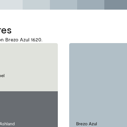
res
n Brezo Azul 1620.
pel
 Ashland
Brezo Azul