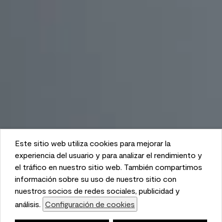
Este sitio web utiliza cookies para mejorar la
This website uses cookies to enhance user experience
experiencia del usuario y para analizar el rendimiento y
and to analyze performance and traffic on our website.
el tráfico en nuestro sitio web. También compartimos
We also share information about your use of our site
información sobre su uso de nuestro sitio con
with our social media, advertising, and analytics
nuestros socios de redes sociales, publicidad y
partners.
análisis.
Configuración de cookies
Cookie Settings
Lista de compras