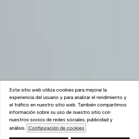
Este sitio web utiliza cookies para mejorar la
This website uses cookies to enhance user experience
experiencia del usuario y para analizar el rendimiento y
and to analyze performance and traffic on our website.
el tráfico en nuestro sitio web. También compartimos
We also share information about your use of our site
información sobre su uso de nuestro sitio con
with our social media, advertising, and analytics
nuestros socios de redes sociales, publicidad y
partners.
análisis.
Configuración de cookies
Cookie Settings
Lista de compras