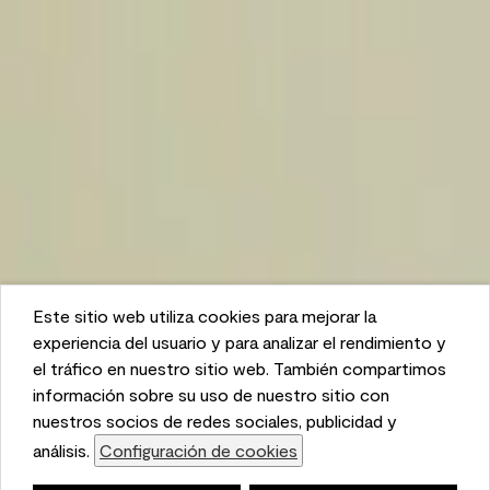
Este sitio web utiliza cookies para mejorar la
This website uses cookies to enhance user experience
experiencia del usuario y para analizar el rendimiento y
and to analyze performance and traffic on our website.
el tráfico en nuestro sitio web. También compartimos
We also share information about your use of our site
información sobre su uso de nuestro sitio con
with our social media, advertising, and analytics
nuestros socios de redes sociales, publicidad y
partners.
análisis.
Configuración de cookies
Cookie Settings
Lista de compras