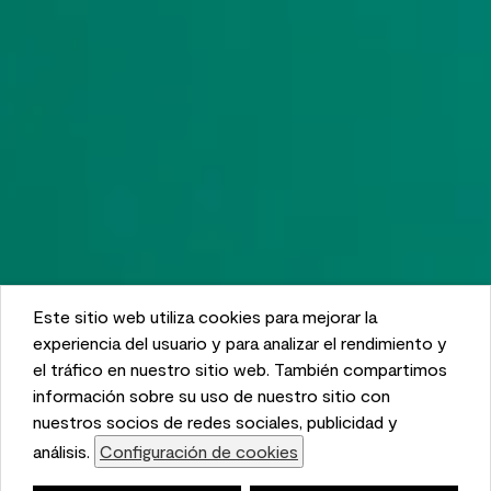
Este sitio web utiliza cookies para mejorar la
This website uses cookies to enhance user experience
experiencia del usuario y para analizar el rendimiento y
and to analyze performance and traffic on our website.
el tráfico en nuestro sitio web. También compartimos
We also share information about your use of our site
información sobre su uso de nuestro sitio con
with our social media, advertising, and analytics
nuestros socios de redes sociales, publicidad y
partners.
análisis.
Configuración de cookies
Cookie Settings
Lista de compras