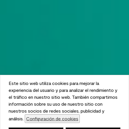
Este sitio web utiliza cookies para mejorar la
This website uses cookies to enhance user experience
experiencia del usuario y para analizar el rendimiento y
and to analyze performance and traffic on our website.
el tráfico en nuestro sitio web. También compartimos
We also share information about your use of our site
información sobre su uso de nuestro sitio con
with our social media, advertising, and analytics
nuestros socios de redes sociales, publicidad y
partners.
análisis.
Configuración de cookies
Cookie Settings
Lista de compras