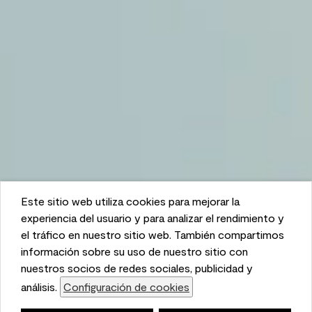
Este sitio web utiliza cookies para mejorar la
This website uses cookies to enhance user experience
experiencia del usuario y para analizar el rendimiento y
and to analyze performance and traffic on our website.
el tráfico en nuestro sitio web. También compartimos
We also share information about your use of our site
información sobre su uso de nuestro sitio con
with our social media, advertising, and analytics
nuestros socios de redes sociales, publicidad y
partners.
análisis.
Configuración de cookies
Cookie Settings
Lista de compras