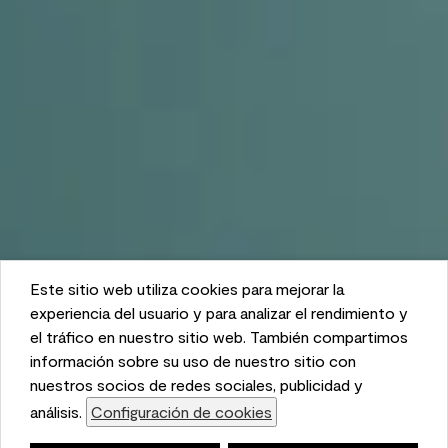
Este sitio web utiliza cookies para mejorar la
This website uses cookies to enhance user experience
experiencia del usuario y para analizar el rendimiento y
and to analyze performance and traffic on our website.
el tráfico en nuestro sitio web. También compartimos
We also share information about your use of our site
información sobre su uso de nuestro sitio con
with our social media, advertising, and analytics
nuestros socios de redes sociales, publicidad y
partners.
análisis.
Configuración de cookies
Cookie Settings
Lista de compras