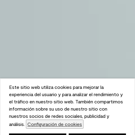
Este sitio web utiliza cookies para mejorar la
This website uses cookies to enhance user experience
experiencia del usuario y para analizar el rendimiento y
and to analyze performance and traffic on our website.
el tráfico en nuestro sitio web. También compartimos
We also share information about your use of our site
información sobre su uso de nuestro sitio con
with our social media, advertising, and analytics
nuestros socios de redes sociales, publicidad y
partners.
análisis.
Configuración de cookies
Cookie Settings
Lista de compras