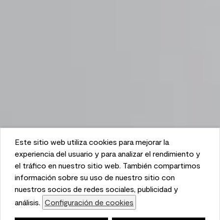
Este sitio web utiliza cookies para mejorar la
This website uses cookies to enhance user experience
experiencia del usuario y para analizar el rendimiento y
and to analyze performance and traffic on our website.
el tráfico en nuestro sitio web. También compartimos
We also share information about your use of our site
información sobre su uso de nuestro sitio con
with our social media, advertising, and analytics
nuestros socios de redes sociales, publicidad y
partners.
análisis.
Configuración de cookies
Cookie Settings
Lista de compras