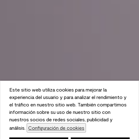
Este sitio web utiliza cookies para mejorar la
This website uses cookies to enhance user experience
experiencia del usuario y para analizar el rendimiento y
and to analyze performance and traffic on our website.
el tráfico en nuestro sitio web. También compartimos
We also share information about your use of our site
información sobre su uso de nuestro sitio con
with our social media, advertising, and analytics
nuestros socios de redes sociales, publicidad y
partners.
análisis.
Configuración de cookies
Cookie Settings
Lista de compras