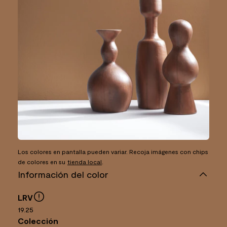
Los colores en pantalla pueden variar. Recoja imágenes con chips
de colores en su
tienda local
.
Información del color
LRV
19.25
Colección