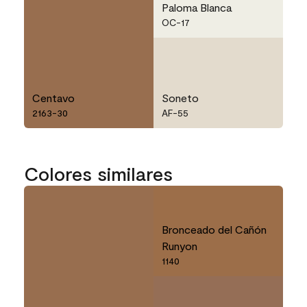
Paloma Blanca
OC-17
Centavo
Soneto
2163-30
AF-55
Colores similares
Bronceado del Cañón
Runyon
1140