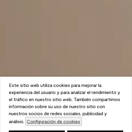
Este sitio web utiliza cookies para mejorar la
This website uses cookies to enhance user experience
experiencia del usuario y para analizar el rendimiento y
and to analyze performance and traffic on our website.
el tráfico en nuestro sitio web. También compartimos
We also share information about your use of our site
información sobre su uso de nuestro sitio con
with our social media, advertising, and analytics
nuestros socios de redes sociales, publicidad y
partners.
análisis.
Configuración de cookies
Cookie Settings
Lista de compras