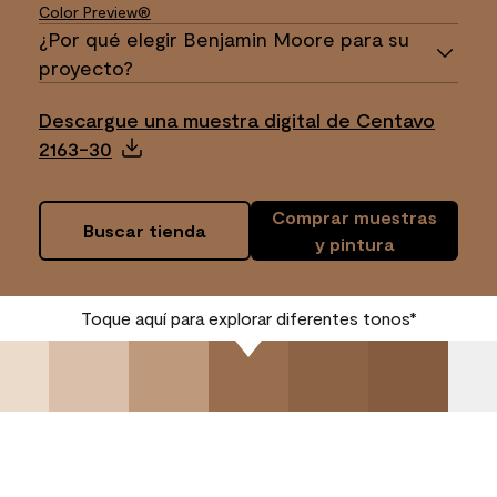
Color Preview®
¿Por qué elegir Benjamin Moore para su
proyecto?
Descargue una muestra digital de Centavo
2163-30
Comprar muestras
Buscar tienda
y pintura
Toque aquí para explorar diferentes tonos*