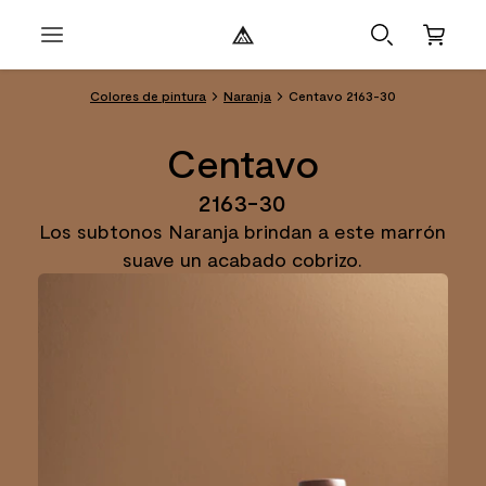
Colores de pintura
Naranja
Centavo 2163-30
Centavo
2163-30
Los subtonos Naranja brindan a este marrón
suave un acabado cobrizo.