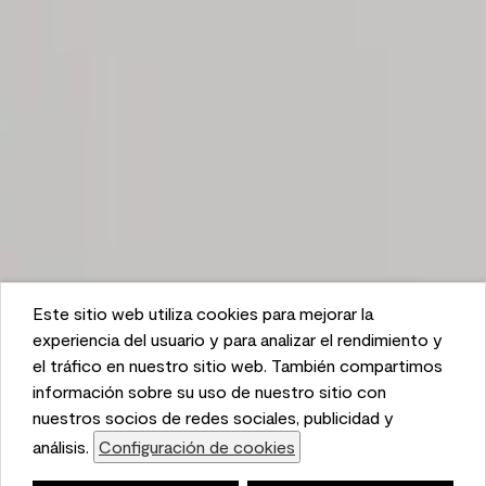
Este sitio web utiliza cookies para mejorar la
This website uses cookies to enhance user experience
experiencia del usuario y para analizar el rendimiento y
and to analyze performance and traffic on our website.
el tráfico en nuestro sitio web. También compartimos
We also share information about your use of our site
información sobre su uso de nuestro sitio con
with our social media, advertising, and analytics
nuestros socios de redes sociales, publicidad y
partners.
análisis.
Configuración de cookies
Cookie Settings
Lista de compras