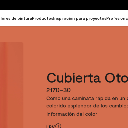
lores de pintura
Productos
Inspiración para proyectos
Profesiona
Cubierta Oto
2170-30
Como una caminata rápida en un dí
colorido esplendor de los cambios
Información del color
LRV