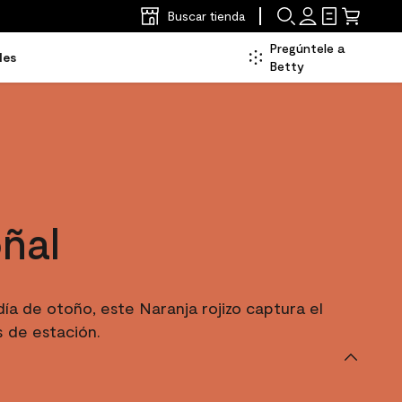
Buscar tienda
Pregúntele a
les
Betty
ñal
a de otoño, este Naranja rojizo captura el
 de estación.