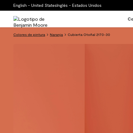
English - United States
Inglés - Estados Unidos
Co
Colores de pintura
Naranja
Cubierta Otoñal 2170-30