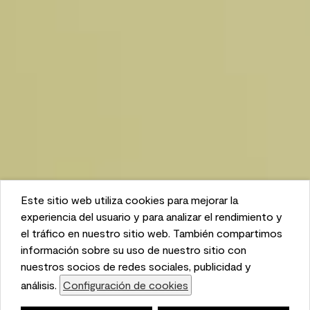
Este sitio web utiliza cookies para mejorar la
This website uses cookies to enhance user experience
experiencia del usuario y para analizar el rendimiento y
and to analyze performance and traffic on our website.
el tráfico en nuestro sitio web. También compartimos
We also share information about your use of our site
información sobre su uso de nuestro sitio con
with our social media, advertising, and analytics
nuestros socios de redes sociales, publicidad y
partners.
análisis.
Configuración de cookies
Cookie Settings
Lista de compras