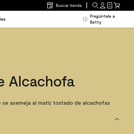
Buscar tienda
Pregúntele a
les
Betty
e Alcachofa
 se asemeja al matiz tostado de alcachofas