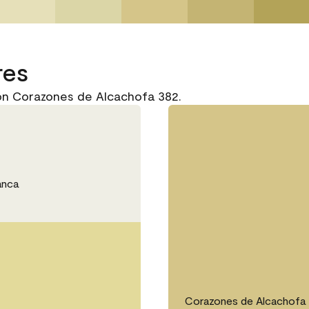
res
on Corazones de Alcachofa 382.
anca
Corazones de Alcachofa