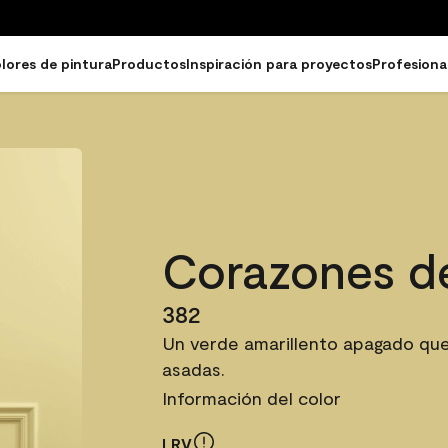
lores de pintura
Productos
Inspiración para proyectos
Profesiona
Corazones d
382
Un verde amarillento apagado que
asadas.
Información del color
LRV