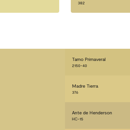
382
Tamo Primaveral
2150-40
Madre Tierra
376
Ante de Henderson
HC-15