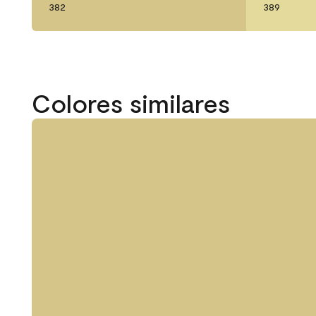
382
389
Colores similares