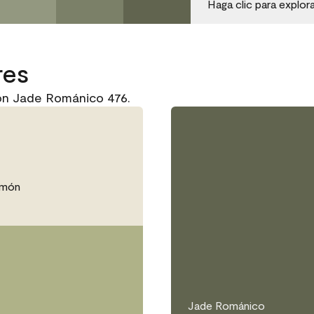
Haga clic para explor
res
on Jade Románico 476.
umón
Jade Románico