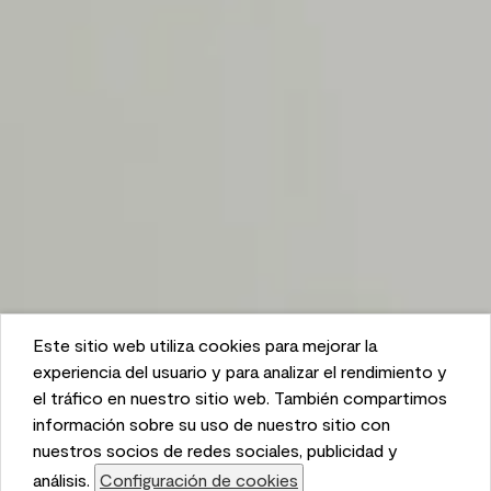
Este sitio web utiliza cookies para mejorar la
This website uses cookies to enhance user experience
experiencia del usuario y para analizar el rendimiento y
and to analyze performance and traffic on our website.
el tráfico en nuestro sitio web. También compartimos
We also share information about your use of our site
información sobre su uso de nuestro sitio con
with our social media, advertising, and analytics
nuestros socios de redes sociales, publicidad y
partners.
análisis.
Configuración de cookies
Cookie Settings