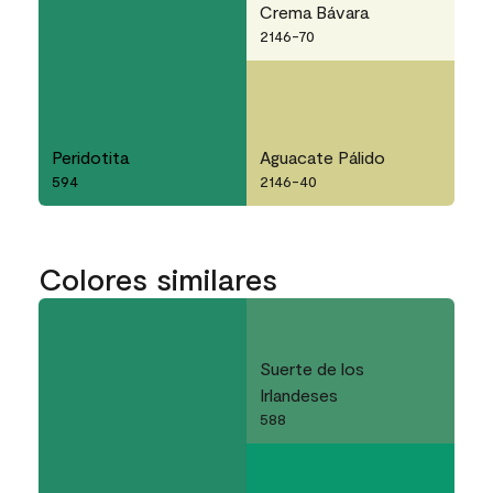
Crema Bávara
2146-70
Peridotita
Aguacate Pálido
594
2146-40
Colores similares
Suerte de los
Irlandeses
588