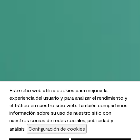
Este sitio web utiliza cookies para mejorar la
This website uses cookies to enhance user experience
experiencia del usuario y para analizar el rendimiento y
and to analyze performance and traffic on our website.
el tráfico en nuestro sitio web. También compartimos
We also share information about your use of our site
información sobre su uso de nuestro sitio con
with our social media, advertising, and analytics
nuestros socios de redes sociales, publicidad y
partners.
análisis.
Configuración de cookies
Cookie Settings
Lista de compras