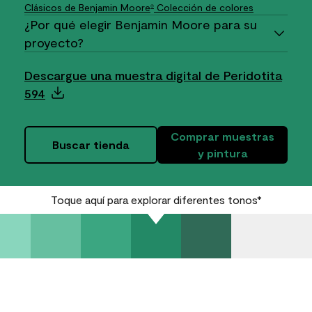
Clásicos de Benjamin Moore
Colección de colores
®
¿Por qué elegir Benjamin Moore para su
proyecto?
Descargue una muestra digital de Peridotita
594
Comprar muestras
Buscar tienda
y pintura
Toque aquí para explorar diferentes tonos*