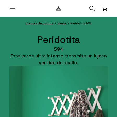
Colores de pintura
Verde
Peridotita 594
Peridotita
594
Este verde ultra intenso transmite un lujoso
sentido del estilo.