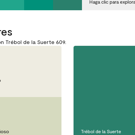
Haga clic para explor
res
n Trébol de la Suerte 609.
o
ioso
Trébol de la Suerte