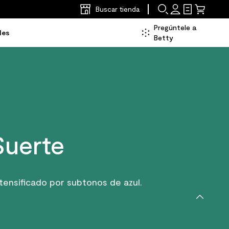
Buscar tienda
Pregúntele a
les
Betty
Suerte
ensificado por subtonos de azul.