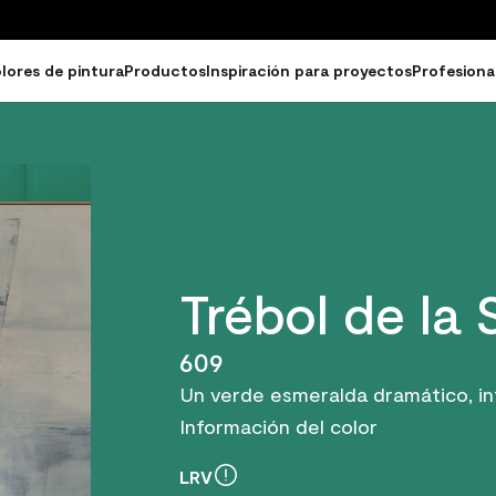
lores de pintura
Productos
Inspiración para proyectos
Profesiona
Trébol de la 
609
Un verde esmeralda dramático, int
Información del color
LRV